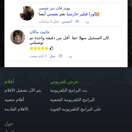
ووتر فان دير جيسن
لورا فيليز جارسيا
نعم
نفسني
أيضا
رد
·
35
·
أعجبني
· قبل 3 ساعات
جانيت ماكان
كان التسجيل سهلا حقا.
أقل من دقيقة واحدة تم
توصيلني
رد
·
78
·
مثل
· 3 أيام مضت
عرض تلفزيوني
أفلام
بث البرامج التلفزيونية
يتم الآن تشغيل الأفلام
البرامج التلفزيونية الشعبية
أفلام شعبية
على البرامج التلفزيونية الجوية
الأفلام القادمة
حول