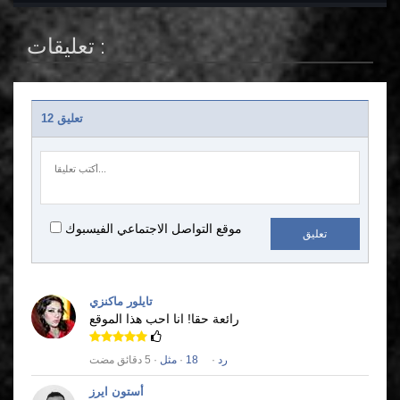
تعليقات :
12 تعليق
موقع التواصل الاجتماعي الفيسبوك
تعليق
تايلور ماكنزي
رائعة حقا!
انا احب هذا الموقع
رد
·
18
·
مثل
· 5 دقائق مضت
أستون ايرز