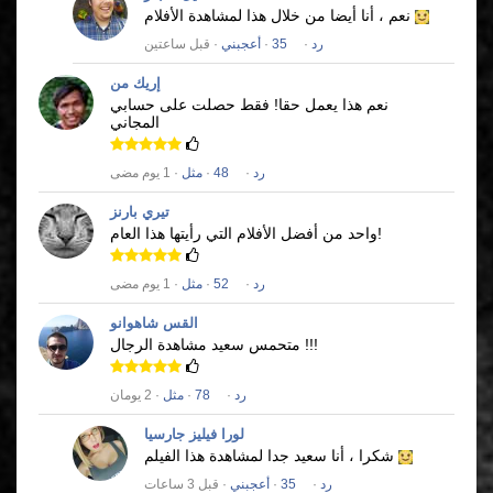
نعم ، أنا أيضا من خلال هذا لمشاهدة الأفلام
رد
·
35
·
أعجبني
· قبل ساعتين
إريك من
نعم هذا يعمل حقا!
فقط حصلت على حسابي
المجاني
رد
·
48
·
مثل
· 1 يوم مضى
تيري بارنز
واحد من أفضل الأفلام التي رأيتها هذا العام!
رد
·
52
·
مثل
· 1 يوم مضى
القس شاهوانو
متحمس سعيد مشاهدة الرجال !!!
رد
·
78
·
مثل
· 2 يومان
لورا فيليز جارسيا
شكرا ، أنا سعيد جدا لمشاهدة هذا الفيلم
رد
·
35
·
أعجبني
· قبل 3 ساعات