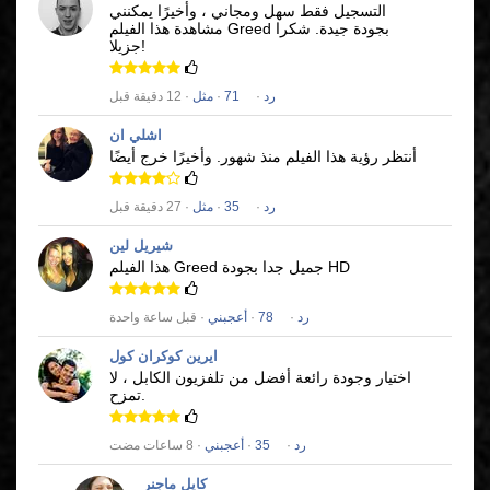
التسجيل فقط سهل ومجاني ، وأخيرًا يمكنني
بجودة جيدة.
شكرا
Greed
مشاهدة هذا الفيلم
جزيلا!
رد
·
71
·
مثل
· 12 دقيقة قبل
اشلي ان
أنتظر رؤية هذا الفيلم منذ شهور.
وأخيرًا خرج أيضًا
رد
·
35
·
مثل
· 27 دقيقة قبل
شيريل لين
جميل جدا بجودة HD
Greed
هذا الفيلم
رد
·
78
·
أعجبني
· قبل ساعة واحدة
ايرين كوكران كول
اختيار وجودة رائعة أفضل من تلفزيون الكابل ، لا
تمزح.
رد
·
35
·
أعجبني
· 8 ساعات مضت
كايل ماجنر