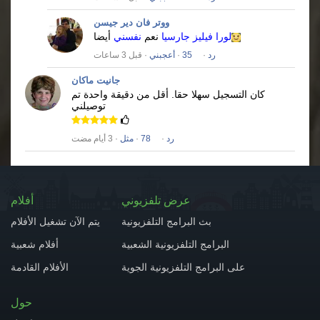
ووتر فان دير جيسن
لورا فيليز جارسيا
نعم
نفسني
أيضا
رد
·
35
·
أعجبني
· قبل 3 ساعات
جانيت ماكان
كان التسجيل سهلا حقا.
أقل من دقيقة واحدة تم
توصيلني
رد
·
78
·
مثل
· 3 أيام مضت
عرض تلفزيوني
أفلام
بث البرامج التلفزيونية
يتم الآن تشغيل الأفلام
البرامج التلفزيونية الشعبية
أفلام شعبية
على البرامج التلفزيونية الجوية
الأفلام القادمة
حول