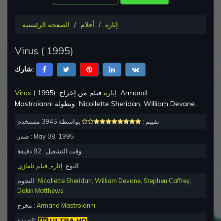
إثارة
أفلام
الصفحة الرئيسية
Virus
(
1995
)
شارك:
Armand
فيلم من إخراج
إثارة
)
1995
(
Virus
.
Nicollette Sheridan, William Devane
وبطولة
Mastroianni
تقييم :
بواسطة 3945 مستخدم
May 08, 1995
صدر :
دقيقة.
وقت التشغيل:
92
النوع:
إثارة
,
فيلم تلفازي
,
Stephen Caffrey
,
William Devane
,
Nicollette Sheridan
النجوم:
Dakin Matthews
Armand Mastroianni
مخرج :
الجودة: