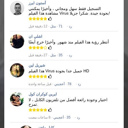
أستون ايرز
التسجيل فقط سهل ومجاني ، وأخيرًا يمكنني
شكرا جزيلا!
بجودة جيدة.
Virus
مشاهدة هذا الفيلم
رد
·
71
·
مثل
· 12 دقيقة قبل
اشلي ان
أنتظر رؤية هذا الفيلم منذ شهور.
وأخيرًا خرج أيضًا
رد
·
35
·
مثل
· 27 دقيقة قبل
شيريل لين
جميل جدا بجودة HD
Virus
هذا الفيلم
رد
·
78
·
أعجبني
· قبل ساعة واحدة
ايرين كوكران كول
اختيار وجودة رائعة أفضل من تلفزيون الكابل ، لا
تمزح.
رد
·
35
·
أعجبني
· 8 ساعات مضت
كايل ماجنر