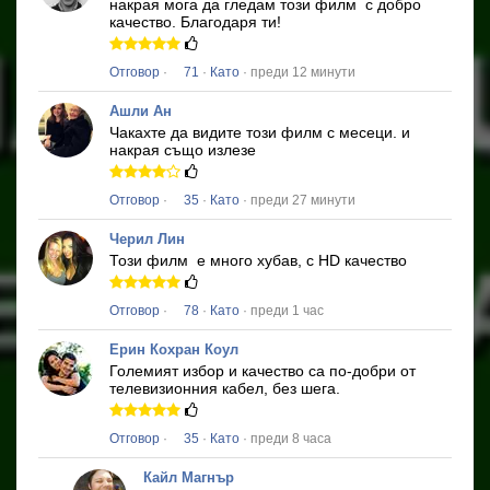
накрая мога да гледам този филм
с добро
качество.
Благодаря ти!
Отговор
·
71
·
Като
· преди 12 минути
Ашли Ан
Чакахте да видите този филм с месеци.
и
накрая също излезе
Отговор
·
35
·
Като
· преди 27 минути
Черил Лин
Този филм
е много хубав, с HD качество
Отговор
·
78
·
Като
· преди 1 час
Ерин Кохран Коул
Големият избор и качество са по-добри от
телевизионния кабел, без шега.
Отговор
·
35
·
Като
· преди 8 часа
Кайл Магнър