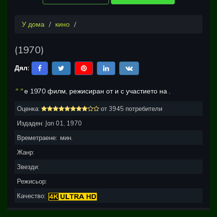
У дома
кино
(
1970
)
Дял:
"
"
е
1970
филм, режисиран от
и с участието на
.
Оценка:
от 3945 потребители
Издаден:
Jan 01, 1970
Времетраене:
мин.
Жанр:
Звезди:
Режисьор:
Качество: