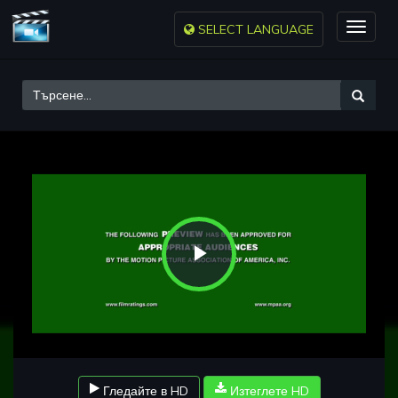
SELECT LANGUAGE
Toggle
naviga
Play
Video
Гледайте в HD
Изтеглете HD