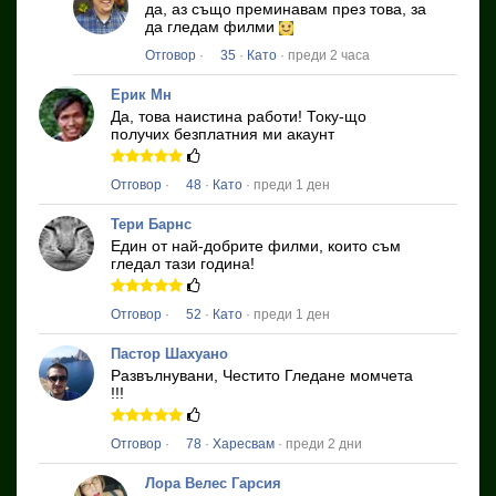
да, аз също преминавам през това, за
да гледам филми
Отговор
·
35
·
Като
· преди 2 часа
Ерик Мн
Да, това наистина работи!
Току-що
получих безплатния ми акаунт
Отговор
·
48
·
Като
· преди 1 ден
Тери Барнс
Един от най-добрите филми, които съм
гледал тази година!
Отговор
·
52
·
Като
· преди 1 ден
Пастор Шахуано
Развълнувани, Честито Гледане момчета
!!!
Отговор
·
78
·
Харесвам
· преди 2 дни
Лора Велес Гарсия