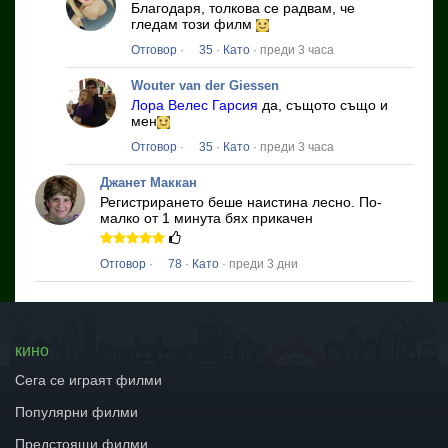
Благодаря, толкова се радвам, че
гледам този филм
Отговор
·
35
·
Като
· преди 3 часа
Wouter van der Giessen
Лора Велес Гарсия
да, същото също и
мен
Отговор
·
35
·
Като
· преди 3 часа
Джанет Маккан
Регистрирането беше наистина лесно.
По-
малко от 1 минута бях прикачен
Отговор
·
78
·
Като
· преди 3 дни
кино
Сега се играят филми
Популярни филми
Предстоящи филми