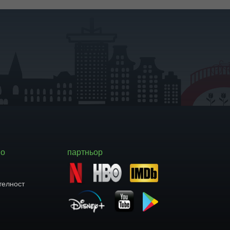
но
партньор
я
телност
ния
ания