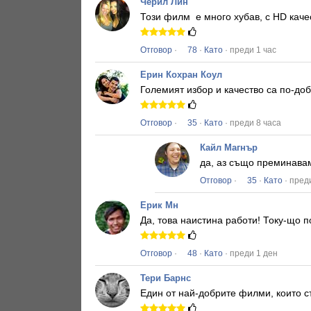
Черил Лин
Този филм
е много хубав, с HD каче
Отговор
·
78
·
Като
· преди 1 час
Ерин Кохран Коул
Големият избор и качество са по-доб
Отговор
·
35
·
Като
· преди 8 часа
Кайл Магнър
да, аз също преминава
Отговор
·
35
·
Като
· пред
Ерик Мн
Да, това наистина работи!
Току-що п
Отговор
·
48
·
Като
· преди 1 ден
Тери Барнс
Един от най-добрите филми, които с