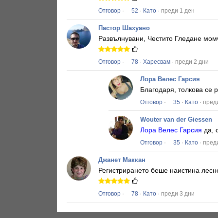
Отговор
·
52
·
Като
· преди 1 ден
Пастор Шахуано
Развълнувани, Честито Гледане момч
Отговор
·
78
·
Харесвам
· преди 2 дни
Лора Велес Гарсия
Благодаря, толкова се 
Отговор
·
35
·
Като
· пред
Wouter van der Giessen
Лора Велес Гарсия
да, 
Отговор
·
35
·
Като
· пред
Джанет Маккан
Регистрирането беше наистина лесн
Отговор
·
78
·
Като
· преди 3 дни