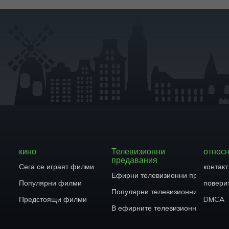
кино
Телевизионни
относ
предавания
Сега се играят филми
контакт
Ефирни телевизионни предавани
Популярни филми
повери
Популярни телевизионни предава
Предстоящи филми
DMCA
В ефирните телевизионни предав