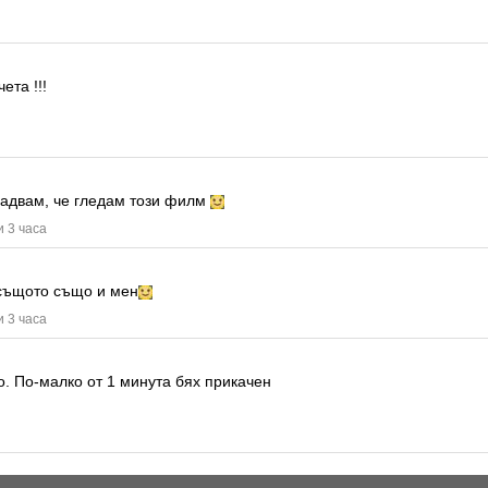
ета !!!
радвам, че гледам този филм
и 3 часа
същото също и мен
и 3 часа
о.
По-малко от 1 минута бях прикачен