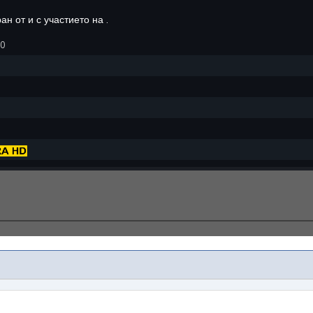
ран от
и с участието на
.
70