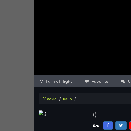
Favorite
C
У дома
кино
(
)
Дял: