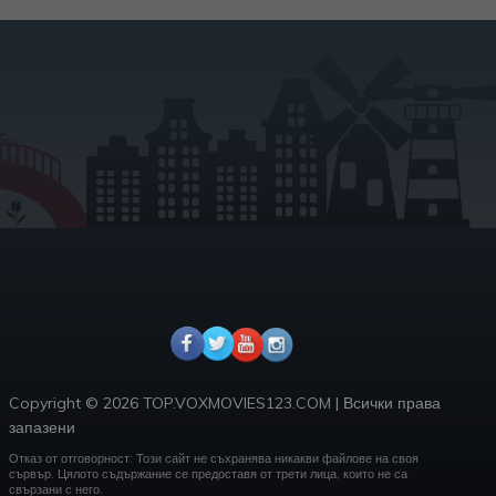
Copyright ©
2026 TOP.VOXMOVIES123.COM
|
Всички права
запазени
Отказ от отговорност: Този сайт не съхранява никакви файлове на своя
сървър.
Цялото съдържание се предоставя от трети лица, които не са
свързани с него.