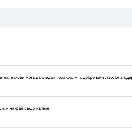
атна, накрая мога да гледам този филм
с добро качество.
Благодар
ци.
и накрая също излезе