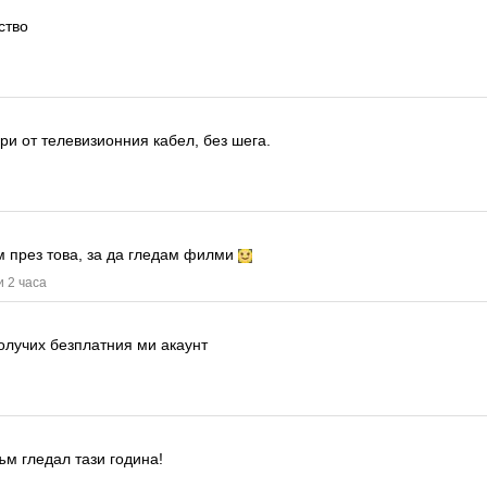
ство
ри от телевизионния кабел, без шега.
м през това, за да гледам филми
и 2 часа
олучих безплатния ми акаунт
ъм гледал тази година!