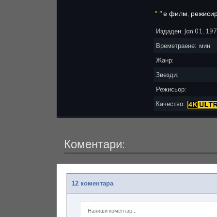
"
"
е
филм, режиси
Издаден:
Jan 01, 19
Времетраене:
мин.
Жанр:
Звезди:
Режисьор:
Качество:
Коментари:
12 коментара