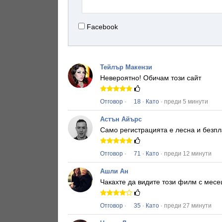
Facebook
Тейлър Макензи
Невероятно!
Обичам този сайт
Отговор
·
18
·
Като
· преди 5 минути
Астън Айърс
Само регистрацията е лесна и безпл
Отговор
·
71
·
Като
· преди 12 минути
Ашли Ан
Чакахте да видите този филм с месе
Отговор
·
35
·
Като
· преди 27 минути