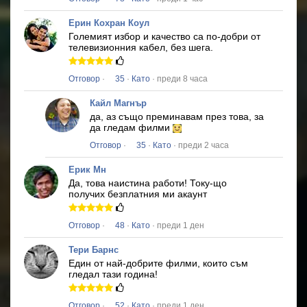
Ерин Кохран Коул
Големият избор и качество са по-добри от
телевизионния кабел, без шега.
Отговор
·
35
·
Като
· преди 8 часа
Кайл Магнър
да, аз също преминавам през това, за
да гледам филми
Отговор
·
35
·
Като
· преди 2 часа
Ерик Мн
Да, това наистина работи!
Току-що
получих безплатния ми акаунт
Отговор
·
48
·
Като
· преди 1 ден
Тери Барнс
Един от най-добрите филми, които съм
гледал тази година!
Отговор
·
52
·
Като
· преди 1 ден