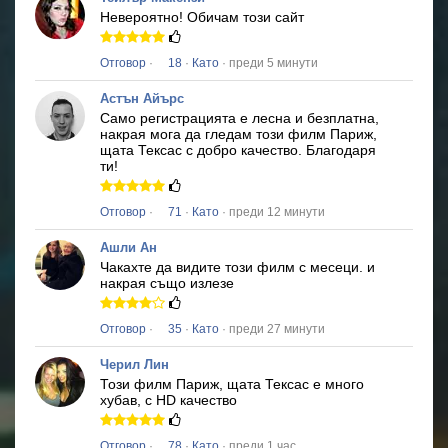
Невероятно!
Обичам този сайт
Отговор
·
18
·
Като
· преди 5 минути
Астън Айърс
Само регистрацията е лесна и безплатна,
накрая мога да гледам този филм
Париж,
щата Тексас
с добро качество.
Благодаря
ти!
Отговор
·
71
·
Като
· преди 12 минути
Ашли Ан
Чакахте да видите този филм с месеци.
и
накрая също излезе
Отговор
·
35
·
Като
· преди 27 минути
Черил Лин
Този филм
Париж, щата Тексас
е много
хубав, с HD качество
Отговор
·
78
·
Като
· преди 1 час