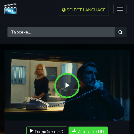
SELECT LANGUAGE
Toggle
naviga
Play
Video
Гледайте в HD
Изтеглете HD