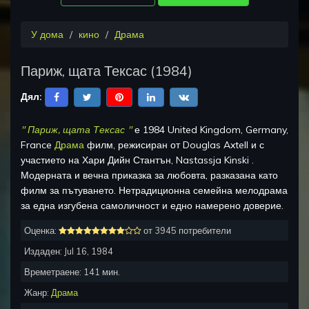
У дома
кино
Драма
Париж, щата Тексас
(
1984
)
Дял:
"
Париж, щата Тексас
"
е
1984 United Kingdom, Germany,
France
Драма
филм, режисиран от
Douglas Axtell
и с
участието на
Хари Дийн Стантън, Nastassja Kinski
.
Модерната и вечна приказка за любовта, разказана като
филм за пътуването. Нетрадиционна семейна мелодрама
за една изгубена самоличност и едно намерено доверие.
Оценка:
от 3945 потребители
Издаден:
Jul 16, 1984
Времетраене:
141
мин.
Жанр:
Драма