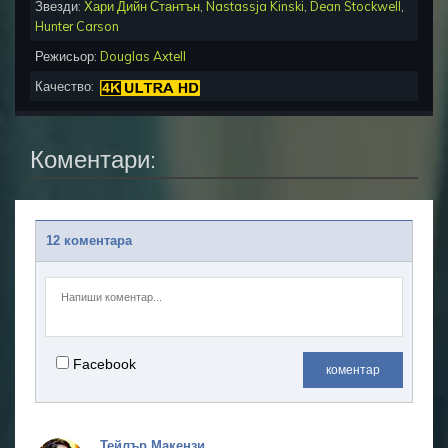
Звезди:
Хари Дийн Стантън
,
Nastassja Kinski
,
Dean Stockwell
,
Hunter Carson
Режисьор:
Douglas Axtell
Качество:
Коментари:
12 коментара
Facebook
коментар
Тейлър Макензи