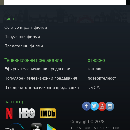
кино
Сега се играят филми
Популярни филми
Предстоящи филми
Телевизионни предавания
относно
Ефирни телевизионни предавания
контакт
Популярни телевизионни предавания
поверителност
В ефирните телевизионни предавания
DMCA
партньор
Copyright ©
2026
TOP.VOXMOVIES123.COM
|