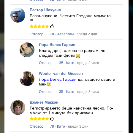
Пастор Шахуано
Развълнувани, Честито Гледане момчета
!!!
Отговор
·
78
·
Харесвам
· преди 2 дни
Лора Велес Гарсия
Благодаря, толкова се радвам, че
гледам този филм
Отговор
·
35
·
Като
· преди 3 часа
Wouter van der Giessen
Лора Велес Гарсия
да, същото също и
мен
Отговор
·
35
·
Като
· преди 3 часа
Джанет Маккан
Регистрирането беше наистина лесно.
По-
малко от 1 минута бях прикачен
Отговор
·
78
·
Като
· преди 3 дни