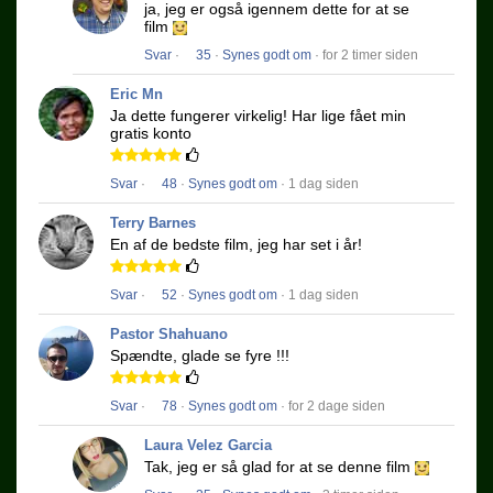
ja, jeg er også igennem dette for at se
film
Svar
·
35
·
Synes godt om
· for 2 timer siden
Eric Mn
Ja dette fungerer virkelig!
Har lige fået min
gratis konto
Svar
·
48
·
Synes godt om
· 1 dag siden
Terry Barnes
En af de bedste film, jeg har set i år!
Svar
·
52
·
Synes godt om
· 1 dag siden
Pastor Shahuano
Spændte, glade se fyre !!!
Svar
·
78
·
Synes godt om
· for 2 dage siden
Laura Velez Garcia
Tak, jeg er så glad for at se denne film