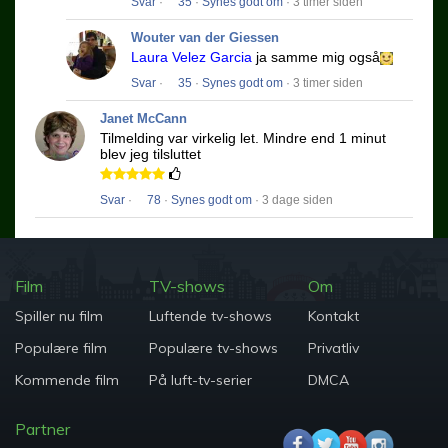
Svar
·
35
·
Synes godt om
· 3 timer siden
Wouter van der Giessen
Laura Velez Garcia
ja samme mig også
Svar
·
35
·
Synes godt om
· 3 timer siden
Janet McCann
Tilmelding var virkelig let.
Mindre end 1 minut
blev jeg tilsluttet
Svar
·
78
·
Synes godt om
· 3 dage siden
Film
TV-shows
Om
Spiller nu film
Luftende tv-shows
Kontakt
Populære film
Populære tv-shows
Privatliv
Kommende film
På luft-tv-serier
DMCA
Partner