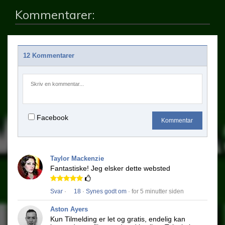
Kommentarer:
12 Kommentarer
Facebook
Kommentar
Taylor Mackenzie
Fantastiske!
Jeg elsker dette websted
Svar
·
18
·
Synes godt om
· for 5 minutter siden
Aston Ayers
Kun Tilmelding er let og gratis, endelig kan