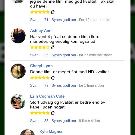
jeg se denne film
med god kvalitet.
Tak skal
du have!
Svar
·
71
·
Synes godt om
· For 12 minutter siden
Ashley Ann
Har ventet på at se denne film i flere
måneder.
og endelig kom også ud
Svar
·
35
·
Synes godt om
· for 27 minutter siden
Cheryl Lynn
Denne film
er meget flot med HD-kvalitet
Svar
·
78
·
Synes godt om
· for 1 time siden
Erin Cochran Cole
Stort udvalg og kvalitet er bedre end tv-
kabel, uden noget.
Svar
·
35
·
Synes godt om
· 8 timer siden
Kyle Magner