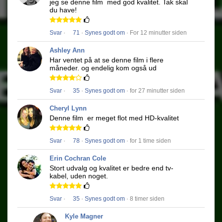
jeg se denne film
med god kvalitet.
Tak skal
du have!
Svar
·
71
·
Synes godt om
· For 12 minutter siden
Ashley Ann
Har ventet på at se denne film i flere
måneder.
og endelig kom også ud
Svar
·
35
·
Synes godt om
· for 27 minutter siden
Cheryl Lynn
Denne film
er meget flot med HD-kvalitet
Svar
·
78
·
Synes godt om
· for 1 time siden
Erin Cochran Cole
Stort udvalg og kvalitet er bedre end tv-
kabel, uden noget.
Svar
·
35
·
Synes godt om
· 8 timer siden
Kyle Magner