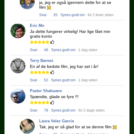
ja, jeg er også igennem dette for at se
film
Svar
·
35
·
Synes godt om
· for 2 timer siden
Eric Mn
Ja dette fungerer virkelig!
Har lige fået min
gratis konto
Svar
·
48
·
Synes godt om
· 1 dag siden
Terry Barnes
En af de bedste film, jeg har set i år!
Svar
·
52
·
Synes godt om
· 1 dag siden
Pastor Shahuano
Spændte, glade se fyre !!!
Svar
·
78
·
Synes godt om
· for 2 dage siden
Laura Velez Garcia
Tak, jeg er så glad for at se denne film