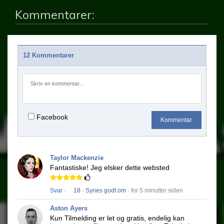
Kommentarer:
12 Kommentarer
Facebook
Kommentar
Taylor Mackenzie
Fantastiske!
Jeg elsker dette websted
Svar
·
18
·
Synes godt om
· for 5 minutter siden
Aston Ayers
Kun Tilmelding er let og gratis, endelig kan