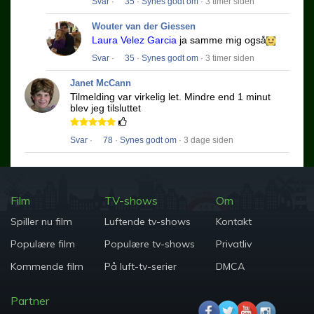
Svar
·
35
·
Synes godt om
· 3 timer siden
Wouter van der Giessen
Laura Velez Garcia
ja samme mig også
Svar
·
35
·
Synes godt om
· 3 timer siden
Janet McCann
Tilmelding var virkelig let.
Mindre end 1 minut
blev jeg tilsluttet
Svar
·
78
·
Synes godt om
· 3 dage siden
Film
TV-shows
Om
Spiller nu film
Luftende tv-shows
Kontakt
Populære film
Populære tv-shows
Privatliv
Kommende film
På luft-tv-serier
DMCA
Partner