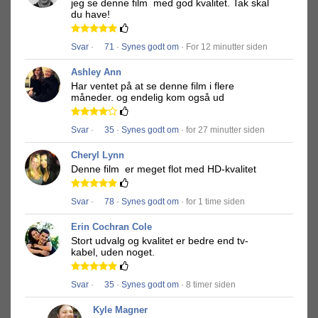
jeg se denne film
med god kvalitet.
Tak skal
du have!
Svar
·
71
·
Synes godt om
· For 12 minutter siden
Ashley Ann
Har ventet på at se denne film i flere
måneder.
og endelig kom også ud
Svar
·
35
·
Synes godt om
· for 27 minutter siden
Cheryl Lynn
Denne film
er meget flot med HD-kvalitet
Svar
·
78
·
Synes godt om
· for 1 time siden
Erin Cochran Cole
Stort udvalg og kvalitet er bedre end tv-
kabel, uden noget.
Svar
·
35
·
Synes godt om
· 8 timer siden
Kyle Magner