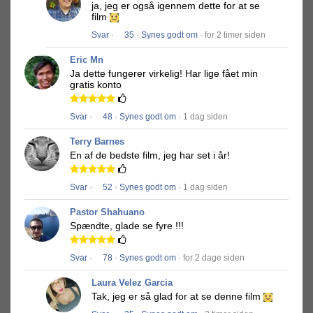
ja, jeg er også igennem dette for at se
film
Svar
·
35
·
Synes godt om
· for 2 timer siden
Eric Mn
Ja dette fungerer virkelig!
Har lige fået min
gratis konto
Svar
·
48
·
Synes godt om
· 1 dag siden
Terry Barnes
En af de bedste film, jeg har set i år!
Svar
·
52
·
Synes godt om
· 1 dag siden
Pastor Shahuano
Spændte, glade se fyre !!!
Svar
·
78
·
Synes godt om
· for 2 dage siden
Laura Velez Garcia
Tak, jeg er så glad for at se denne film