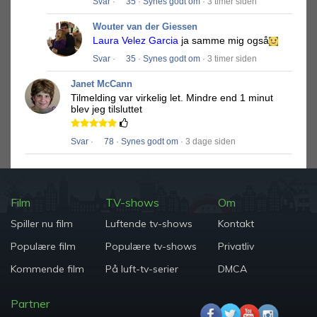
Svar
·
35
·
Synes godt om
· 3 timer siden
Wouter van der Giessen
Laura Velez Garcia
ja samme mig også
Svar
·
35
·
Synes godt om
· 3 timer siden
Janet McCann
Tilmelding var virkelig let.
Mindre end 1 minut
blev jeg tilsluttet
Svar
·
78
·
Synes godt om
· 3 dage siden
Film
TV-shows
Om
Spiller nu film
Luftende tv-shows
Kontakt
Populære film
Populære tv-shows
Privatliv
Kommende film
På luft-tv-serier
DMCA
Partner