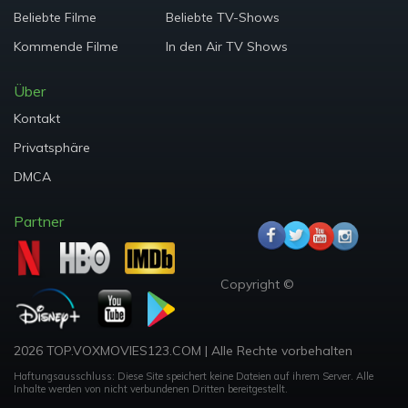
Beliebte Filme
Beliebte TV-Shows
Kommende Filme
In den Air TV Shows
Über
Kontakt
Privatsphäre
DMCA
Partner
Copyright ©
2026 TOP.VOXMOVIES123.COM
|
Alle Rechte vorbehalten
Haftungsausschluss: Diese Site speichert keine Dateien auf ihrem Server.
Alle
Inhalte werden von nicht verbundenen Dritten bereitgestellt.