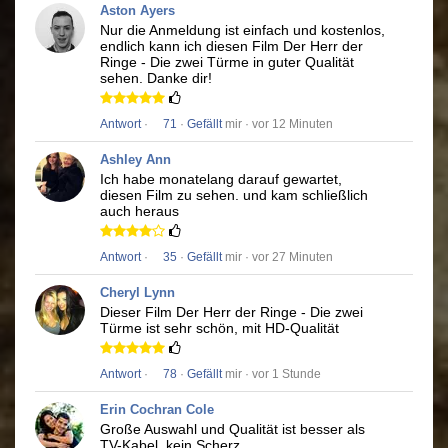
Aston Ayers
Nur die Anmeldung ist einfach und kostenlos,
endlich kann ich diesen Film
Der Herr der
Ringe - Die zwei Türme
in guter Qualität
sehen.
Danke dir!
Antwort
·
71
·
Gefällt
mir · vor 12 Minuten
Ashley Ann
Ich habe monatelang darauf gewartet,
diesen Film zu sehen.
und kam schließlich
auch heraus
Antwort
·
35
·
Gefällt
mir · vor 27 Minuten
Cheryl Lynn
Dieser Film
Der Herr der Ringe - Die zwei
Türme
ist sehr schön, mit HD-Qualität
Antwort
·
78
·
Gefällt
mir · vor 1 Stunde
Erin Cochran Cole
Große Auswahl und Qualität ist besser als
TV-Kabel, kein Scherz.