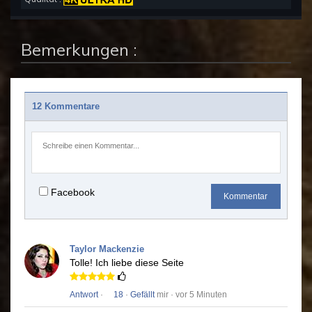
Bemerkungen :
12 Kommentare
Facebook
Kommentar
Taylor Mackenzie
Tolle!
Ich liebe diese Seite
Antwort
·
18
·
Gefällt
mir · vor 5 Minuten