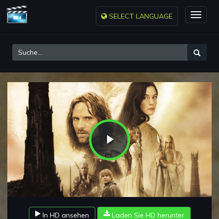
SELECT LANGUAGE
Toggle
naviga
Play
Video
In HD ansehen
Laden Sie HD herunter