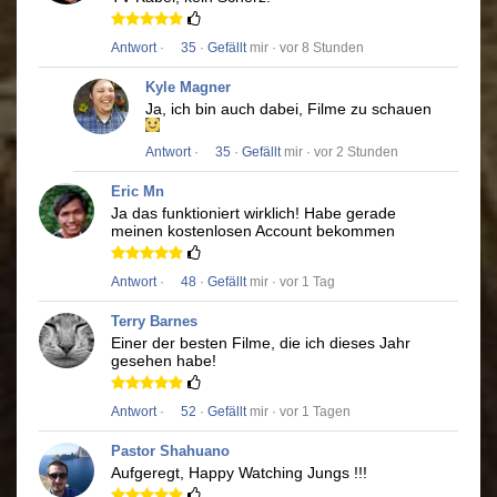
Antwort
·
35
·
Gefällt
mir · vor 8 Stunden
Kyle Magner
Ja, ich bin auch dabei, Filme zu schauen
Antwort
·
35
·
Gefällt
mir · vor 2 Stunden
Eric Mn
Ja das funktioniert wirklich!
Habe gerade
meinen kostenlosen Account bekommen
Antwort
·
48
·
Gefällt
mir · vor 1 Tag
Terry Barnes
Einer der besten Filme, die ich dieses Jahr
gesehen habe!
Antwort
·
52
·
Gefällt
mir · vor 1 Tagen
Pastor Shahuano
Aufgeregt, Happy Watching Jungs !!!