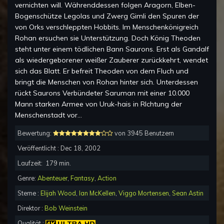
vernichten will. Währenddessen folgen Aragorn, Elben-
Bogenschütze Legolas und Zwerg Gimli den Spuren der
von Orks verschleppten Hobbits. Im Menschenkönigreich
Rohan ersuchen sie Unterstützung. Doch König Theoden
steht unter einem tödlichen Bann Saurons. Erst als Gandalf
als wiedergeborener weißer Zauberer zurückkehrt, wendet
sich das Blatt. Er befreit Theoden von dem Fluch und
bringt die Menschen von Rohan hinter sich. Unterdessen
rückt Saurons Verbündeter Saruman mit einer 10.000
Mann starken Armee von Uruk-hais in RIchtung der
Menschenstadt vor...
Bewertung:
von 3945 Benutzern
Veröffentlicht :
Dec 18, 2002
Laufzeit:
179
min.
Genre:
Abenteuer
,
Fantasy
,
Action
Sterne :
Elijah Wood
,
Ian McKellen
,
Viggo Mortensen
,
Sean Astin
Direktor :
Bob Weinstein
Qualität :