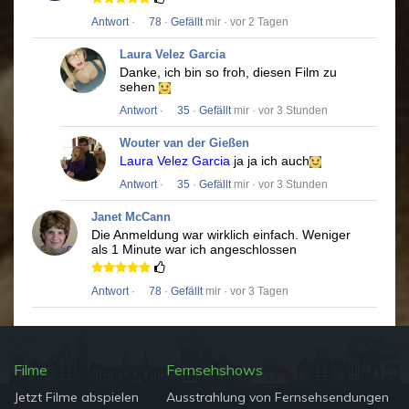
Antwort
·
78
·
Gefällt
mir · vor 2 Tagen
Laura Velez Garcia
Danke, ich bin so froh, diesen Film zu
sehen
Antwort
·
35
·
Gefällt
mir · vor 3 Stunden
Wouter van der Gießen
Laura Velez Garcia
ja ja ich auch
Antwort
·
35
·
Gefällt
mir · vor 3 Stunden
Janet McCann
Die Anmeldung war wirklich einfach.
Weniger
als 1 Minute war ich angeschlossen
Antwort
·
78
·
Gefällt
mir · vor 3 Tagen
Filme
Fernsehshows
Jetzt Filme abspielen
Ausstrahlung von Fernsehsendungen