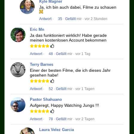
Kyle Magner
Ja, ich bin auch dabei, Filme zu schauen
Antwort
·
35
·
Gefällt
mir · vor 2 Stunden
Eric Mn
Ja das funktioniert wirklich!
Habe gerade
meinen kostenlosen Account bekommen
Antwort
·
48
·
Gefällt
mir · vor 1 Tag
Terry Barnes
Einer der besten Filme, die ich dieses Jahr
gesehen habe!
Antwort
·
52
·
Gefällt
mir · vor 1 Tagen
Pastor Shahuano
Aufgeregt, Happy Watching Jungs !!!
Antwort
·
78
·
Gefällt
mir · vor 2 Tagen
Laura Velez Garcia