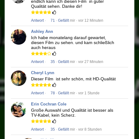
endlich kann ich diesen Film
in guter
Qualität sehen.
Danke dir!
Antwort
·
71
·
Gefällt
mir · vor 12 Minuten
Ashley Ann
Ich habe monatelang darauf gewartet,
diesen Film zu sehen.
und kam schließlich
auch heraus
Antwort
·
35
·
Gefällt
mir · vor 27 Minuten
Cheryl Lynn
Dieser Film
ist sehr schön, mit HD-Qualität
Antwort
·
78
·
Gefällt
mir · vor 1 Stunde
Erin Cochran Cole
Große Auswahl und Qualität ist besser als
TV-Kabel, kein Scherz.
Antwort
·
35
·
Gefällt
mir · vor 8 Stunden