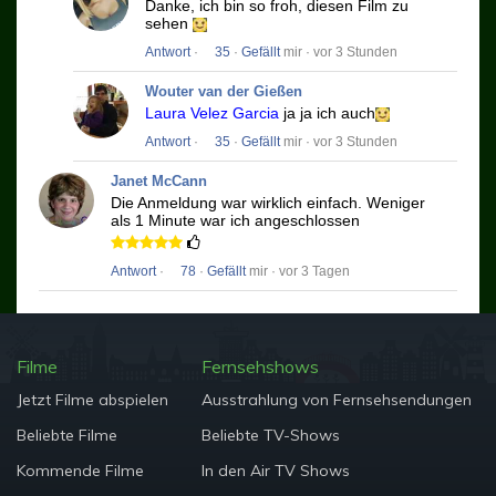
Danke, ich bin so froh, diesen Film zu
sehen
Antwort
·
35
·
Gefällt
mir · vor 3 Stunden
Wouter van der Gießen
Laura Velez Garcia
ja ja ich auch
Antwort
·
35
·
Gefällt
mir · vor 3 Stunden
Janet McCann
Die Anmeldung war wirklich einfach.
Weniger
als 1 Minute war ich angeschlossen
Antwort
·
78
·
Gefällt
mir · vor 3 Tagen
Filme
Fernsehshows
Jetzt Filme abspielen
Ausstrahlung von Fernsehsendungen
Beliebte Filme
Beliebte TV-Shows
Kommende Filme
In den Air TV Shows