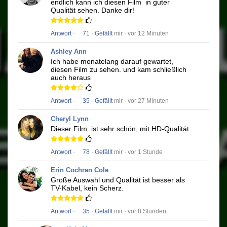
endlich kann ich diesen Film
in guter
Qualität sehen.
Danke dir!
Antwort
·
71
·
Gefällt
mir · vor 12 Minuten
Ashley Ann
Ich habe monatelang darauf gewartet,
diesen Film zu sehen.
und kam schließlich
auch heraus
Antwort
·
35
·
Gefällt
mir · vor 27 Minuten
Cheryl Lynn
Dieser Film
ist sehr schön, mit HD-Qualität
Antwort
·
78
·
Gefällt
mir · vor 1 Stunde
Erin Cochran Cole
Große Auswahl und Qualität ist besser als
TV-Kabel, kein Scherz.
Antwort
·
35
·
Gefällt
mir · vor 8 Stunden