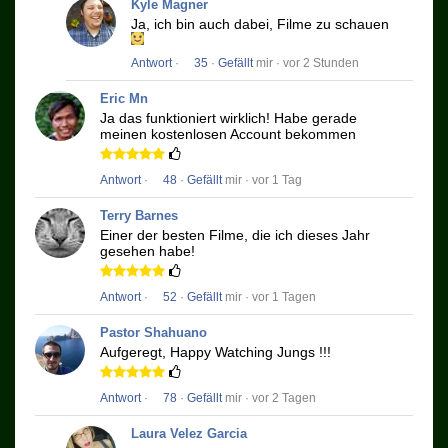
Kyle Magner
Ja, ich bin auch dabei, Filme zu schauen
Antwort
·
35
·
Gefällt
mir · vor 2 Stunden
Eric Mn
Ja das funktioniert wirklich!
Habe gerade
meinen kostenlosen Account bekommen
Antwort
·
48
·
Gefällt
mir · vor 1 Tag
Terry Barnes
Einer der besten Filme, die ich dieses Jahr
gesehen habe!
Antwort
·
52
·
Gefällt
mir · vor 1 Tagen
Pastor Shahuano
Aufgeregt, Happy Watching Jungs !!!
Antwort
·
78
·
Gefällt
mir · vor 2 Tagen
Laura Velez Garcia