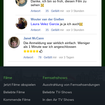
Danke, ich bin so froh, diesen Film zu
sehen
Antwort
·
35
·
Gefällt
mir · vor 3 Stunden
Wouter van der Gießen
Laura Velez Garcia
ja ja ich auch
Antwort
·
35
·
Gefällt
mir · vor 3 Stunden
Janet McCann
Die Anmeldung war wirklich einfach.
Weniger
als 1 Minute war ich angeschlossen
Antwort
·
78
·
Gefällt
mir · vor 3 Tagen
Filme
Fernsehshows
Jetzt Filme abspielen
Ausstrahlung von Fernsehsendungen
Beliebte Filme
Beliebte TV-Shows
Kommende Filme
In den Air TV Shows