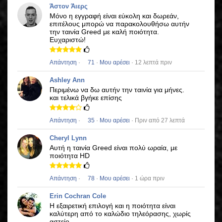
Άστον Άιερς
Μόνο η εγγραφή είναι εύκολη και δωρεάν,
επιτέλους μπορώ να παρακολουθήσω αυτήν
την ταινία
Greed
με καλή ποιότητα.
Ευχαριστώ!
Απάντηση
·
71
·
Μου αρέσει
· 12 λεπτά πριν
Ashley Ann
Περιμένω να δω αυτήν την ταινία για μήνες.
και τελικά βγήκε επίσης
Απάντηση
·
35
·
Μου αρέσει
· Πριν από 27 λεπτά
Cheryl Lynn
Αυτή η ταινία
Greed
είναι πολύ ωραία, με
ποιότητα HD
Απάντηση
·
78
·
Μου αρέσει
· 1 ώρα πριν
Erin Cochran Cole
Η εξαιρετική επιλογή και η ποιότητα είναι
καλύτερη από το καλώδιο τηλεόρασης, χωρίς
αστείο