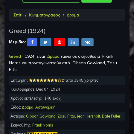
Σπίτι
Κινηματογράφος
Δράμα
Greed
(
1924
)
Μερίδιο:
Greed
(
1924
) είναι
Δράμα
ταινία σε σκηνοθεσία
Frank
Norris
και πρωταγωνιστούν από
Gibson Gowland, Zasu
Pitts
.
Εκτίμηση :
από 3945 χρήστες
Κυκλοφόρησε:
Dec 04, 1924
Χρόνος εκτέλεσης:
140
ελάχ.
Είδος:
Δράμα
,
Αστυνομική
Αστέρια:
Gibson Gowland
,
Zasu Pitts
,
Jean Hersholt
,
Dale Fuller
Σκηνοθέτης:
Frank Norris