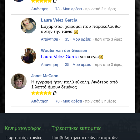
Απάντηση
·
78
·
Μου αρέσει
· πριν από 2 ημέρες
Laura Velez Garcia
Ευχαριστώ, χαίρομαι που παρακολουθώ
αυτήν την ταινία
Απάντηση
·
35
·
Μου αρέσει
· πριν από 3 ώρες
Wouter van der Giessen
Laura Velez Garcia
ναι κι εγώ
Απάντηση
·
35
·
Μου αρέσει
· πριν από 3 ώρες
Janet McCann
Η εγγραφή ήταν πολύ εύκολη.
Λιγότερο από
1 λεπτό ήμουν δεμένος
Απάντηση
·
78
·
Μου αρέσει
· πριν από 3 ημέρες
Κινηματογράφος
Τηλεοπτικές εκπομπές
Τώρα παίζει ταινίες
Προβολή τηλεοπτικών εκπομπών