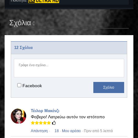
Ποιότητα:
Σχόλια :
12 Σχόλια
Facebook
Σχόλιο
Τέιλορ Μακένζι
Φοβερο!
Λατρεύω αυτόν τον ιστότοπο
Απάντηση
·
18
·
Μου αρέσει
· Πριν από 5 λεπτά