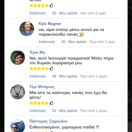
Απάντηση
·
35
·
Μου αρέσει
· πριν από 8 ώρες
Kyle Magner
ναι, είμαι επίσης μέσω αυτού για να
παρακολουθώ ταινίες
Απάντηση
·
35
·
Μου αρέσει
· Πριν από 2 ώρα
Έρικ Μη
Ναι, αυτό λειτουργεί πραγματικά!
Μόλις πήρα
τον δωρεάν λογαριασμό μου
Απάντηση
·
48
·
Μου αρέσει
· Πριν από 1 μέρες
Τέρι Μπάρνες
Μία από τις καλύτερες ταινίες που έχω δει
φέτος!
Απάντηση
·
52
·
Μου αρέσει
· Πριν από 1 μέρες
Πάστορας Σαχουάνο
Ενθουσιασμένοι, χαρούμενα παιδιά !!!