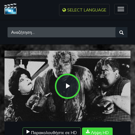
SELECT LANGUAGE
Toggle
naviga
Play
Video
Παρακολουθήστε σε HD
Λήψη HD