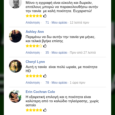
Μόνο η εγγραφή είναι εύκολη και δωρεάν,
επιτέλους μπορώ να παρακολουθήσω αυτήν
την ταινία
με καλή ποιότητα.
Ευχαριστώ!
Απάντηση
·
71
·
Μου αρέσει
· 12 λεπτά πριν
Ashley Ann
Περιμένω να δω αυτήν την ταινία για μήνες.
και τελικά βγήκε επίσης
Απάντηση
·
35
·
Μου αρέσει
· Πριν από 27 λεπτά
Cheryl Lynn
Αυτή η ταινία
είναι πολύ ωραία, με ποιότητα
HD
Απάντηση
·
78
·
Μου αρέσει
· 1 ώρα πριν
Erin Cochran Cole
Η εξαιρετική επιλογή και η ποιότητα είναι
καλύτερη από το καλώδιο τηλεόρασης, χωρίς
αστείο