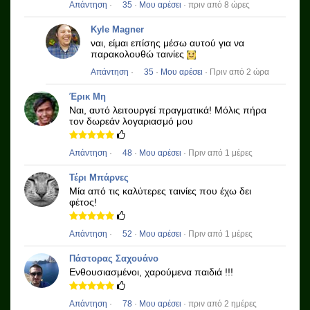
Απάντηση
·
35
·
Μου αρέσει
· πριν από 8 ώρες
Kyle Magner
ναι, είμαι επίσης μέσω αυτού για να
παρακολουθώ ταινίες
Απάντηση
·
35
·
Μου αρέσει
· Πριν από 2 ώρα
Έρικ Μη
Ναι, αυτό λειτουργεί πραγματικά!
Μόλις πήρα
τον δωρεάν λογαριασμό μου
Απάντηση
·
48
·
Μου αρέσει
· Πριν από 1 μέρες
Τέρι Μπάρνες
Μία από τις καλύτερες ταινίες που έχω δει
φέτος!
Απάντηση
·
52
·
Μου αρέσει
· Πριν από 1 μέρες
Πάστορας Σαχουάνο
Ενθουσιασμένοι, χαρούμενα παιδιά !!!
Απάντηση
·
78
·
Μου αρέσει
· πριν από 2 ημέρες