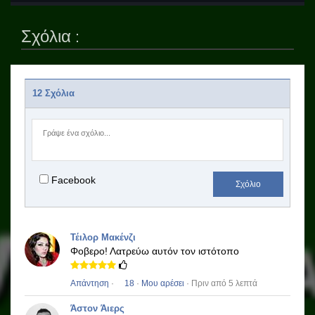
Σχόλια :
12 Σχόλια
Facebook
Σχόλιο
Τέιλορ Μακένζι
Φοβερο!
Λατρεύω αυτόν τον ιστότοπο
Απάντηση
·
18
·
Μου αρέσει
· Πριν από 5 λεπτά
Άστον Άιερς