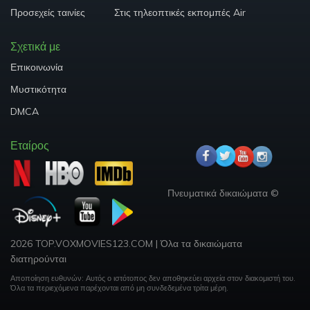
Προσεχείς ταινίες
Στις τηλεοπτικές εκπομπές Air
Σχετικά με
Επικοινωνία
Μυστικότητα
DMCA
Εταίρος
Πνευματικά δικαιώματα ©
2026 TOP.VOXMOVIES123.COM
|
Όλα τα δικαιώματα
διατηρούνται
Αποποίηση ευθυνών: Αυτός ο ιστότοπος δεν αποθηκεύει αρχεία στον διακομιστή του.
Όλα τα περιεχόμενα παρέχονται από μη συνδεδεμένα τρίτα μέρη.