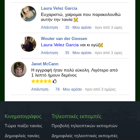
Laura Velez Garcia
Ευχαριστώ, χαίρομαι που παρακολουθώ
αυτήν την ταινία
Απάντηση
·
35
·
Μου αρέσει
· πριν από 3 ώρες
Wouter van der Giessen
Laura Velez Garcia
ναι κι εγώ
Απάντηση
·
35
·
Μου αρέσει
· πριν από 3 ώρες
Janet McCann
Η εγγραφή ήταν πολύ εύκολη.
Λιγότερο από
1 λεπτό ήμουν δεμένος
Απάντηση
·
78
·
Μου αρέσει
· πριν από 3 ημέρες
Κινηματογράφος
Τηλεοπτικές εκπομπές
Τώρα παίζει ταινίες
Προβολή τηλεοπτικών εκπομπών
Δημοφιλείς ταινίες
Δημοφιλείς τηλεοπτικές εκπομπές