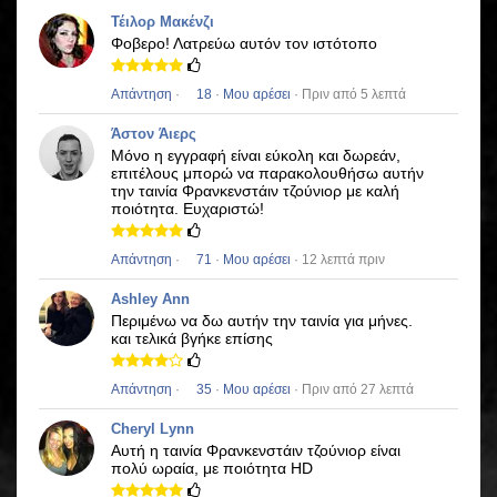
Τέιλορ Μακένζι
Φοβερο!
Λατρεύω αυτόν τον ιστότοπο
Απάντηση
·
18
·
Μου αρέσει
· Πριν από 5 λεπτά
Άστον Άιερς
Μόνο η εγγραφή είναι εύκολη και δωρεάν,
επιτέλους μπορώ να παρακολουθήσω αυτήν
την ταινία
Φρανκενστάιν τζούνιορ
με καλή
ποιότητα.
Ευχαριστώ!
Απάντηση
·
71
·
Μου αρέσει
· 12 λεπτά πριν
Ashley Ann
Περιμένω να δω αυτήν την ταινία για μήνες.
και τελικά βγήκε επίσης
Απάντηση
·
35
·
Μου αρέσει
· Πριν από 27 λεπτά
Cheryl Lynn
Αυτή η ταινία
Φρανκενστάιν τζούνιορ
είναι
πολύ ωραία, με ποιότητα HD