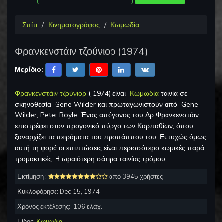
Σπίτι
Κινηματογράφος
Κωμωδία
Φρανκενστάιν τζούνιορ
(
1974
)
Μερίδιο:
Φρανκενστάιν τζούνιορ
(
1974
) είναι
Κωμωδία
ταινία σε
σκηνοθεσία
Gene Wilder
και πρωταγωνιστούν από
Gene
Wilder, Peter Boyle
.
Ένας απόγονος του Δρ Φρανκενστάιν
επιστρέφει στον προγονικό πύργο των Καρπαθίων, όπου
ξαναρχίζει τα πειράματα του προπάππου του. Ευτυχώς όμως
αυτή τη φορά οι επιπτώσεις είναι περισσότερο κωμικές παρά
τρομακτικές. Η ωραιότερη σάτιρα ταινίας τρόμου.
Εκτίμηση :
από 3945 χρήστες
Κυκλοφόρησε:
Dec 15, 1974
Χρόνος εκτέλεσης:
106
ελάχ.
Είδος:
Κωμωδία