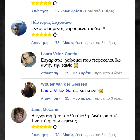
Απάντηση
·
52
·
Μου αρέσει
· Πριν από 1 μέρες
Πάστορας Σαχουάνο
Ενθουσιασμένοι, χαρούμενα παιδιά !!!
Απάντηση
·
78
·
Μου αρέσει
· πριν από 2 ημέρες
Laura Velez Garcia
Ευχαριστώ, χαίρομαι που παρακολουθώ
αυτήν την ταινία
Απάντηση
·
35
·
Μου αρέσει
· πριν από 3 ώρες
Wouter van der Giessen
Laura Velez Garcia
ναι κι εγώ
Απάντηση
·
35
·
Μου αρέσει
· πριν από 3 ώρες
Janet McCann
Η εγγραφή ήταν πολύ εύκολη.
Λιγότερο από
1 λεπτό ήμουν δεμένος
Απάντηση
·
78
·
Μου αρέσει
· πριν από 3 ημέρες