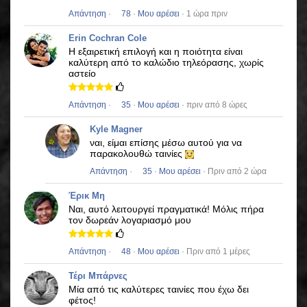
Απάντηση
·
78
·
Μου αρέσει
· 1 ώρα πριν
Erin Cochran Cole
Η εξαιρετική επιλογή και η ποιότητα είναι
καλύτερη από το καλώδιο τηλεόρασης, χωρίς
αστείο
Απάντηση
·
35
·
Μου αρέσει
· πριν από 8 ώρες
Kyle Magner
ναι, είμαι επίσης μέσω αυτού για να
παρακολουθώ ταινίες
Απάντηση
·
35
·
Μου αρέσει
· Πριν από 2 ώρα
Έρικ Μη
Ναι, αυτό λειτουργεί πραγματικά!
Μόλις πήρα
τον δωρεάν λογαριασμό μου
Απάντηση
·
48
·
Μου αρέσει
· Πριν από 1 μέρες
Τέρι Μπάρνες
Μία από τις καλύτερες ταινίες που έχω δει
φέτος!