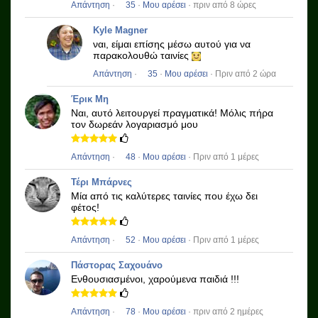
Απάντηση
·
35
·
Μου αρέσει
· πριν από 8 ώρες
Kyle Magner
ναι, είμαι επίσης μέσω αυτού για να
παρακολουθώ ταινίες
Απάντηση
·
35
·
Μου αρέσει
· Πριν από 2 ώρα
Έρικ Μη
Ναι, αυτό λειτουργεί πραγματικά!
Μόλις πήρα
τον δωρεάν λογαριασμό μου
Απάντηση
·
48
·
Μου αρέσει
· Πριν από 1 μέρες
Τέρι Μπάρνες
Μία από τις καλύτερες ταινίες που έχω δει
φέτος!
Απάντηση
·
52
·
Μου αρέσει
· Πριν από 1 μέρες
Πάστορας Σαχουάνο
Ενθουσιασμένοι, χαρούμενα παιδιά !!!
Απάντηση
·
78
·
Μου αρέσει
· πριν από 2 ημέρες