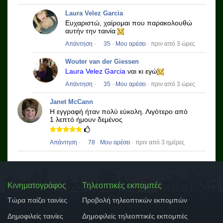
Laura Velez Garcia
Ευχαριστώ, χαίρομαι που παρακολουθώ
αυτήν την ταινία
Απάντηση
·
35
·
Μου αρέσει
· πριν από 3 ώρες
Wouter van der Giessen
Laura Velez Garcia
ναι κι εγώ
Απάντηση
·
35
·
Μου αρέσει
· πριν από 3 ώρες
Janet McCann
Η εγγραφή ήταν πολύ εύκολη.
Λιγότερο από
1 λεπτό ήμουν δεμένος
Απάντηση
·
78
·
Μου αρέσει
· πριν από 3 ημέρες
Κινηματογράφος
Τηλεοπτικές εκπομπές
Τώρα παίζει ταινίες
Προβολή τηλεοπτικών εκπομπών
Δημοφιλείς ταινίες
Δημοφιλείς τηλεοπτικές εκπομπές