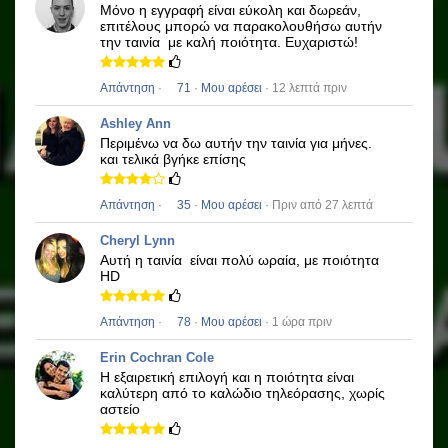
Μόνο η εγγραφή είναι εύκολη και δωρεάν,
επιτέλους μπορώ να παρακολουθήσω αυτήν
την ταινία
με καλή ποιότητα.
Ευχαριστώ!
Απάντηση
·
71
·
Μου αρέσει
· 12 λεπτά πριν
Ashley Ann
Περιμένω να δω αυτήν την ταινία για μήνες.
και τελικά βγήκε επίσης
Απάντηση
·
35
·
Μου αρέσει
· Πριν από 27 λεπτά
Cheryl Lynn
Αυτή η ταινία
είναι πολύ ωραία, με ποιότητα
HD
Απάντηση
·
78
·
Μου αρέσει
· 1 ώρα πριν
Erin Cochran Cole
Η εξαιρετική επιλογή και η ποιότητα είναι
καλύτερη από το καλώδιο τηλεόρασης, χωρίς
αστείο