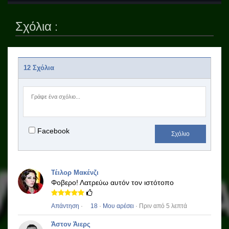
Σχόλια :
12 Σχόλια
Facebook
Σχόλιο
Τέιλορ Μακένζι
Φοβερο!
Λατρεύω αυτόν τον ιστότοπο
Απάντηση
·
18
·
Μου αρέσει
· Πριν από 5 λεπτά
Άστον Άιερς