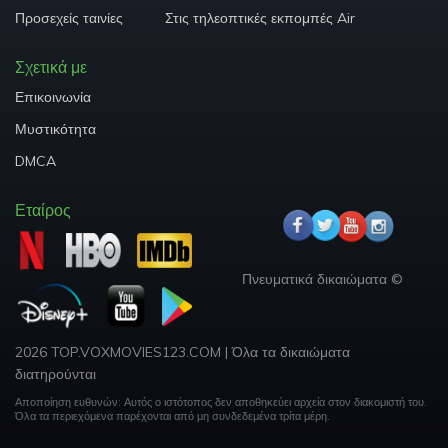
Προσεχείς ταινίες
Στις τηλεοπτικές εκπομπές Air
Σχετικά με
Επικοινωνία
Μυστικότητα
DMCA
Εταίρος
Πνευματικά δικαιώματα ©
2026 TOP.VOXMOVIES123.COM
|
Όλα τα δικαιώματα
διατηρούνται
Αποποίηση ευθυνών: Αυτός ο ιστότοπος δεν αποθηκεύει αρχεία στον διακομιστή του.
Όλα τα περιεχόμενα παρέχονται από μη συνδεδεμένα τρίτα μέρη.