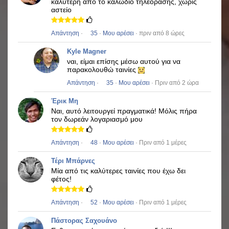
καλύτερη από το καλώδιο τηλεόρασης, χωρίς
αστείο
Απάντηση
·
35
·
Μου αρέσει
· πριν από 8 ώρες
Kyle Magner
ναι, είμαι επίσης μέσω αυτού για να
παρακολουθώ ταινίες
Απάντηση
·
35
·
Μου αρέσει
· Πριν από 2 ώρα
Έρικ Μη
Ναι, αυτό λειτουργεί πραγματικά!
Μόλις πήρα
τον δωρεάν λογαριασμό μου
Απάντηση
·
48
·
Μου αρέσει
· Πριν από 1 μέρες
Τέρι Μπάρνες
Μία από τις καλύτερες ταινίες που έχω δει
φέτος!
Απάντηση
·
52
·
Μου αρέσει
· Πριν από 1 μέρες
Πάστορας Σαχουάνο