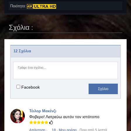
Ποιότητα:
Σχόλια :
12 Σχόλια
Facebook
Σχόλιο
Τέιλορ Μακένζι
Φοβερο!
Λατρεύω αυτόν τον ιστότοπο
Απάντηση
·
18
·
Μου αρέσει
· Πριν από 5 λεπτά