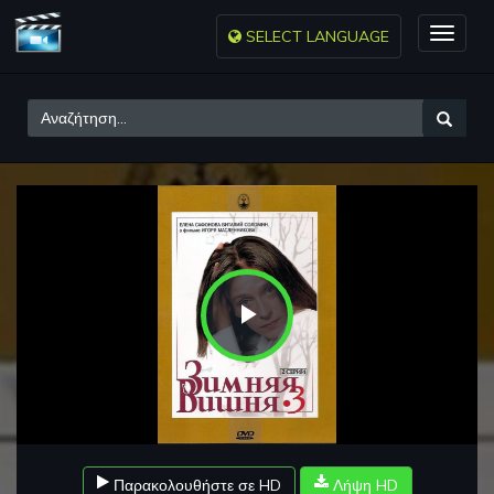
SELECT LANGUAGE
Toggle
naviga
Play
Video
Παρακολουθήστε σε HD
Λήψη HD