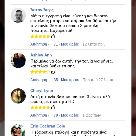
Άστον Άιερς
Μόνο η εγγραφή είναι εύκολη και δωρεάν,
επιτέλους μπορώ να παρακολουθήσω αυτήν
την ταινία
Зимняя вишня 3
με καλή
ποιότητα.
Ευχαριστώ!
Απάντηση
·
71
·
Μου αρέσει
· 12 λεπτά πριν
Ashley Ann
Περιμένω να δω αυτήν την ταινία για μήνες.
και τελικά βγήκε επίσης
Απάντηση
·
35
·
Μου αρέσει
· Πριν από 27 λεπτά
Cheryl Lynn
Αυτή η ταινία
Зимняя вишня 3
είναι πολύ
ωραία, με ποιότητα HD
Απάντηση
·
78
·
Μου αρέσει
· 1 ώρα πριν
Erin Cochran Cole
Η εξαιρετική επιλογή και η ποιότητα είναι