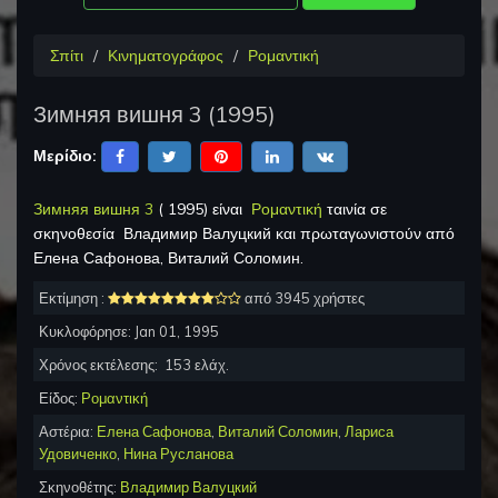
Σπίτι
Κινηματογράφος
Ρομαντική
Зимняя вишня 3
(
1995
)
Μερίδιο:
Зимняя вишня 3
(
1995
) είναι
Ρομαντική
ταινία σε
σκηνοθεσία
Владимир Валуцкий
και πρωταγωνιστούν από
Елена Сафонова, Виталий Соломин
.
Εκτίμηση :
από 3945 χρήστες
Κυκλοφόρησε:
Jan 01, 1995
Χρόνος εκτέλεσης:
153
ελάχ.
Είδος:
Ρομαντική
Αστέρια:
Елена Сафонова
,
Виталий Соломин
,
Лариса
Удовиченко
,
Нина Русланова
Σκηνοθέτης:
Владимир Валуцкий