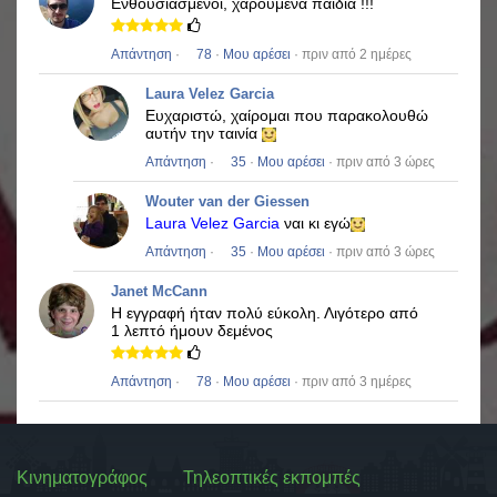
Ενθουσιασμένοι, χαρούμενα παιδιά !!!
Απάντηση
·
78
·
Μου αρέσει
· πριν από 2 ημέρες
Laura Velez Garcia
Ευχαριστώ, χαίρομαι που παρακολουθώ
αυτήν την ταινία
Απάντηση
·
35
·
Μου αρέσει
· πριν από 3 ώρες
Wouter van der Giessen
Laura Velez Garcia
ναι κι εγώ
Απάντηση
·
35
·
Μου αρέσει
· πριν από 3 ώρες
Janet McCann
Η εγγραφή ήταν πολύ εύκολη.
Λιγότερο από
1 λεπτό ήμουν δεμένος
Απάντηση
·
78
·
Μου αρέσει
· πριν από 3 ημέρες
Κινηματογράφος
Τηλεοπτικές εκπομπές