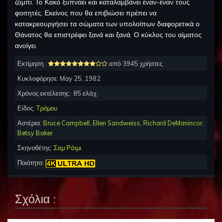
ζόμπι. Το Κακό ξυπνάει και καταλαμβάνει έναν-έναν τους
φοιτητές. Εκείνος που θα επιβιώσει πρέπει να
κατακρεουργήσει τα σώματα των υπολοίπων διαφορετικά ο
Θάνατος θα επιστρέφει ξανά και ξανά. Ο κύκλος του αίματος
ανοίγει.
Εκτίμηση :
από 3945 χρήστες
Κυκλοφόρησε:
May 25, 1982
Χρόνος εκτέλεσης:
85
ελάχ.
Είδος:
Τρόμου
Αστέρια:
Bruce Campbell
,
Ellen Sandweiss
,
Richard DeManincor
,
Betsy Baker
Σκηνοθέτης:
Σαμ Ράιμι
Ποιότητα:
Σχόλια :