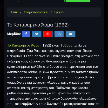
Σπίτι
Κινηματογράφος
Τρόμου
Το Καταραμένο Άσμα
(
1982
)
Μερίδιο:
Το Καταραμένο Άσμα
(
1982
) είναι
Τρόμου
ταινία σε
σκηνοθεσία
Σαμ Ράιμι
και πρωταγωνιστούν από
Bruce
Campbell, Ellen Sandweiss
.
Πέντε φοιτητές στη διάρκεια της
εκδρομή τους κάνουν μια θανατηφόρα στάση σε μια
εγκαταλειμμένη καλύβα στο βουνό που περικλείεται από ένα
αδιαπέραστο δάσος. Κι ενώ προσπαθούν να τακτοποιηθούν
για να περάσουν τη νύχτα, βρίσκουν ένα παράξενο βιβλίο
γραμμένο σε μια άγνωστη γλώσσα, και μια κασέτα που
αποτελεί και τη μετάφρασή του. Παίζοντας την κασέτα,
μαθαίνουν πως πρόκειται για το Βιβλίο των Νεκρών και
περιγράφει την ανάσταση κάποιων δαιμονικών πλασμάτων
που καταλαμβάνουν τους ζωντανούς μετατρέποντάς τους σε