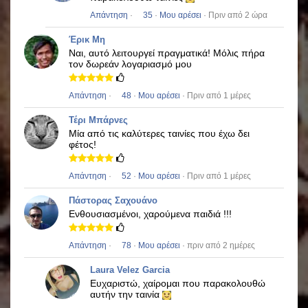
Απάντηση
·
35
·
Μου αρέσει
· Πριν από 2 ώρα
Έρικ Μη
Ναι, αυτό λειτουργεί πραγματικά!
Μόλις πήρα
τον δωρεάν λογαριασμό μου
Απάντηση
·
48
·
Μου αρέσει
· Πριν από 1 μέρες
Τέρι Μπάρνες
Μία από τις καλύτερες ταινίες που έχω δει
φέτος!
Απάντηση
·
52
·
Μου αρέσει
· Πριν από 1 μέρες
Πάστορας Σαχουάνο
Ενθουσιασμένοι, χαρούμενα παιδιά !!!
Απάντηση
·
78
·
Μου αρέσει
· πριν από 2 ημέρες
Laura Velez Garcia
Ευχαριστώ, χαίρομαι που παρακολουθώ
αυτήν την ταινία