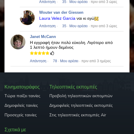
Απάντηση
·
35
·
Μου αρέσει
· πριν από 3 ώρες
Wouter van der Giessen
Laura Velez Garcia
ναι κι εγώ
Απάντηση
·
35
·
Μου αρέσει
· πριν από 3 ώρες
Janet McCann
Η εγγραφή ήταν πολύ εύκολη.
Λιγότερο από
1 λεπτό ήμουν δεμένος
Απάντηση
·
78
·
Μου αρέσει
· πριν από 3 ημέρες
Κινηματογράφος
Τηλεοπτικές εκπομπές
Τώρα παίζει ταινίες
Προβολή τηλεοπτικών εκπομπών
Δημοφιλείς ταινίες
Δημοφιλείς τηλεοπτικές εκπομπές
Προσεχείς ταινίες
Στις τηλεοπτικές εκπομπές Air
Σχετικά με