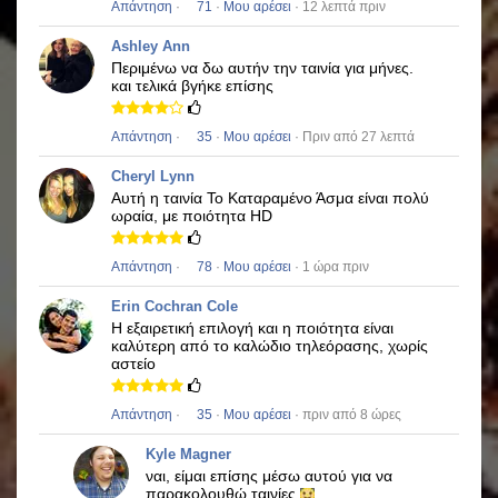
Απάντηση
·
71
·
Μου αρέσει
· 12 λεπτά πριν
Ashley Ann
Περιμένω να δω αυτήν την ταινία για μήνες.
και τελικά βγήκε επίσης
Απάντηση
·
35
·
Μου αρέσει
· Πριν από 27 λεπτά
Cheryl Lynn
Αυτή η ταινία
Το Καταραμένο Άσμα
είναι πολύ
ωραία, με ποιότητα HD
Απάντηση
·
78
·
Μου αρέσει
· 1 ώρα πριν
Erin Cochran Cole
Η εξαιρετική επιλογή και η ποιότητα είναι
καλύτερη από το καλώδιο τηλεόρασης, χωρίς
αστείο
Απάντηση
·
35
·
Μου αρέσει
· πριν από 8 ώρες
Kyle Magner
ναι, είμαι επίσης μέσω αυτού για να
παρακολουθώ ταινίες