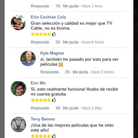
Respuesta
·
78
·
Me gusta
· Hace 1 hora
Erin Cochran Cole
Gran selección y calidad es mejor que TV
Cable, no es broma.
Respuesta
·
35
·
Me gusta
· Hace 8 horas
Kyle Magner
sí, también he pasado por esto para ver
películas
Respuesta
·
35
·
Me gusta
· Hace 2 horas
Eric Mn
Sí, esto realmente funciona!
Acabo de recibir
mi cuenta gratuita
Respuesta
·
48
·
Me gusta
· Hace 1 días
Terry Barnes
¡Una de las mejores películas que he visto
este año!