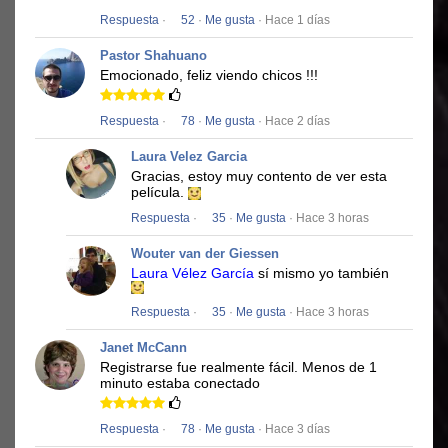
Respuesta
·
52
·
Me gusta
· Hace 1 días
Pastor Shahuano
Emocionado, feliz viendo chicos !!!
Respuesta
·
78
·
Me gusta
· Hace 2 días
Laura Velez Garcia
Gracias, estoy muy contento de ver esta
película.
Respuesta
·
35
·
Me gusta
· Hace 3 horas
Wouter van der Giessen
Laura Vélez García
sí mismo yo también
Respuesta
·
35
·
Me gusta
· Hace 3 horas
Janet McCann
Registrarse fue realmente fácil.
Menos de 1
minuto estaba conectado
Respuesta
·
78
·
Me gusta
· Hace 3 días