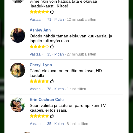
viimeinkin voin katsoa tätä elokuvaa
laadukkaasti.
Kiitos!
Vastaa
·
71
·
Pidän
· 12 minuuttia sitten
Ashley Ann
Odotin nähdä tämän elokuvan kuukausia.
ja
lopulta tuli myös ulos
Vastaa
·
35
·
Pidän
· 27 minuuttia sitten
Cheryl Lynn
Tämä elokuva
on erittäin mukava, HD-
laadulla
Vastaa
·
78
·
Kuten
· 1 tunti sitten
Erin Cochran Cole
Suuri valinta ja laatu on parempi kuin TV-
kaapeli, ei tosissasi.
Vastaa
·
35
·
Kuten
· 8 tuntia sitten