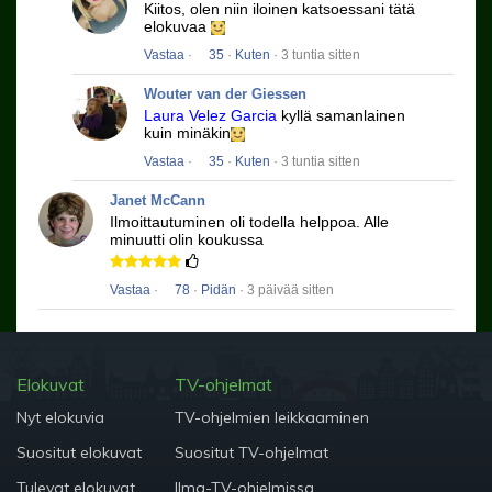
Kiitos, olen niin iloinen katsoessani tätä
elokuvaa
Vastaa
·
35
·
Kuten
· 3 tuntia sitten
Wouter van der Giessen
Laura Velez Garcia
kyllä ​​samanlainen
kuin minäkin
Vastaa
·
35
·
Kuten
· 3 tuntia sitten
Janet McCann
Ilmoittautuminen oli todella helppoa.
Alle
minuutti olin koukussa
Vastaa
·
78
·
Pidän
· 3 päivää sitten
Elokuvat
TV-ohjelmat
Nyt elokuvia
TV-ohjelmien leikkaaminen
Suositut elokuvat
Suositut TV-ohjelmat
Tulevat elokuvat
Ilma-TV-ohjelmissa