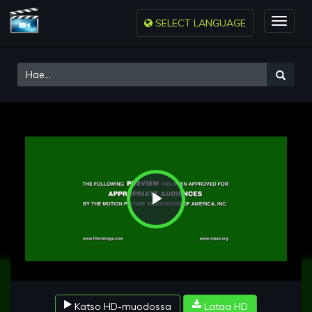
SELECT LANGUAGE
Toggle
naviga
Play
Video
Katso HD-muodossa
Lataa HD