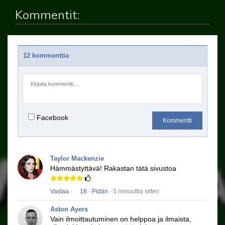
Kommentit:
12 kommenttia
Facebook
Kommentti
Taylor Mackenzie
Hämmästyttävä!
Rakastan tätä sivustoa
Vastaa
·
18
·
Pidän
· 5 minuuttia sitten
Aston Ayers
Vain ilmoittautuminen on helppoa ja ilmaista,