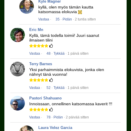
Kyle Magner
kyllä, olen myös tämän kautta
katsomassa elokuvia
Vastaa
·
35
·
Pidän
· 2 tuntia sitten
Eric Mn
Kyllä, tämä todella toimii!
Juuri saanut
ilmaisen tilini
Vastaa
·
48
·
Tykkää
· 1 päivä sitten
Terry Barnes
Yksi parhaimmista elokuvista, jonka olen
nähnyt tänä vuonna!
Vastaa
·
52
·
Tykkää
· 1 päivä sitten
Pastori Shahuano
Innoissaan, onnellinen katsomassa kaverit !!!
Vastaa
·
78
·
Pidän
· 2 päivää sitten
Laura Velez Garcia