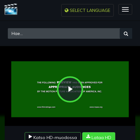
SELECT LANGUAGE
Toggle
naviga
Play
Video
Katso HD-muodossa
Lataa HD