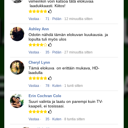
viimeinkin voin katsoa tätä elokuvaa
laadukkaasti.
Kiitos!
Vastaa
·
71
·
Pidän
· 12 minuuttia sitten
Ashley Ann
Odotin nähdä tämän elokuvan kuukausia.
ja
lopulta tuli myös ulos
Vastaa
·
35
·
Pidän
· 27 minuuttia sitten
Cheryl Lynn
Tämä elokuva
on erittäin mukava, HD-
laadulla
Vastaa
·
78
·
Kuten
· 1 tunti sitten
Erin Cochran Cole
Suuri valinta ja laatu on parempi kuin TV-
kaapeli, ei tosissasi.
Vastaa
·
35
·
Kuten
· 8 tuntia sitten