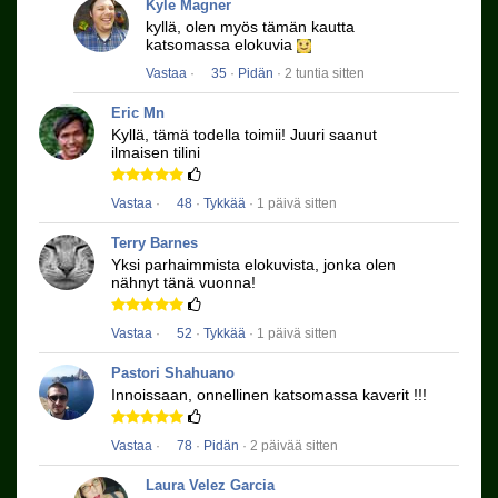
Kyle Magner
kyllä, olen myös tämän kautta
katsomassa elokuvia
Vastaa
·
35
·
Pidän
· 2 tuntia sitten
Eric Mn
Kyllä, tämä todella toimii!
Juuri saanut
ilmaisen tilini
Vastaa
·
48
·
Tykkää
· 1 päivä sitten
Terry Barnes
Yksi parhaimmista elokuvista, jonka olen
nähnyt tänä vuonna!
Vastaa
·
52
·
Tykkää
· 1 päivä sitten
Pastori Shahuano
Innoissaan, onnellinen katsomassa kaverit !!!
Vastaa
·
78
·
Pidän
· 2 päivää sitten
Laura Velez Garcia