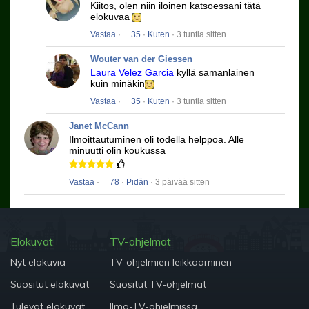
Kiitos, olen niin iloinen katsoessani tätä
elokuvaa
Vastaa
·
35
·
Kuten
· 3 tuntia sitten
Wouter van der Giessen
Laura Velez Garcia
kyllä ​​samanlainen
kuin minäkin
Vastaa
·
35
·
Kuten
· 3 tuntia sitten
Janet McCann
Ilmoittautuminen oli todella helppoa.
Alle
minuutti olin koukussa
Vastaa
·
78
·
Pidän
· 3 päivää sitten
Elokuvat
TV-ohjelmat
Nyt elokuvia
TV-ohjelmien leikkaaminen
Suositut elokuvat
Suositut TV-ohjelmat
Tulevat elokuvat
Ilma-TV-ohjelmissa