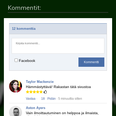
Kommentit:
12 kommenttia
Facebook
Kommentti
Taylor Mackenzie
Hämmästyttävä!
Rakastan tätä sivustoa
Vastaa
·
18
·
Pidän
· 5 minuuttia sitten
Aston Ayers
Vain ilmoittautuminen on helppoa ja ilmaista,