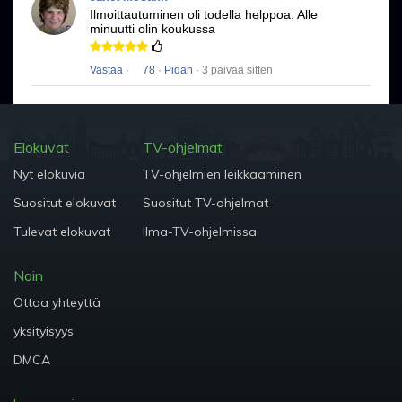
Ilmoittautuminen oli todella helppoa.
Alle
minuutti olin koukussa
Vastaa
·
78
·
Pidän
· 3 päivää sitten
Elokuvat
TV-ohjelmat
Nyt elokuvia
TV-ohjelmien leikkaaminen
Suositut elokuvat
Suositut TV-ohjelmat
Tulevat elokuvat
Ilma-TV-ohjelmissa
Noin
Ottaa yhteyttä
yksityisyys
DMCA