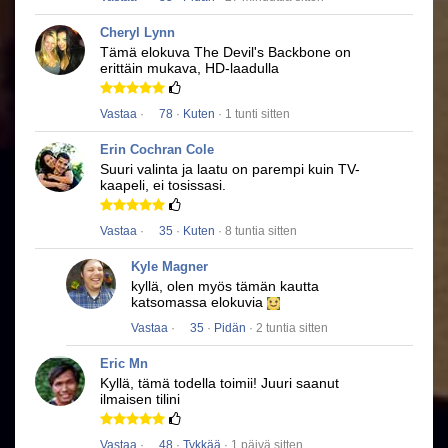
Cheryl Lynn
Tämä elokuva
The Devil's Backbone
on
erittäin mukava, HD-laadulla
Vastaa
·
78
·
Kuten
· 1 tunti sitten
Erin Cochran Cole
Suuri valinta ja laatu on parempi kuin TV-
kaapeli, ei tosissasi.
Vastaa
·
35
·
Kuten
· 8 tuntia sitten
Kyle Magner
kyllä, olen myös tämän kautta
katsomassa elokuvia
Vastaa
·
35
·
Pidän
· 2 tuntia sitten
Eric Mn
Kyllä, tämä todella toimii!
Juuri saanut
ilmaisen tilini
Vastaa
·
48
·
Tykkää
· 1 päivä sitten