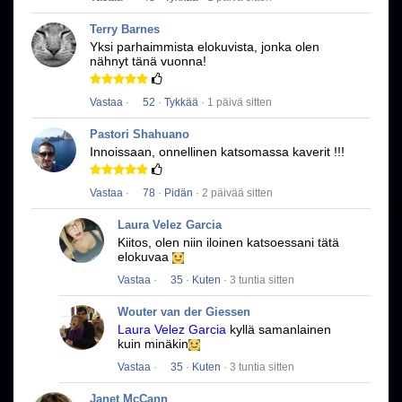
Terry Barnes
Yksi parhaimmista elokuvista, jonka olen
nähnyt tänä vuonna!
Vastaa
·
52
·
Tykkää
· 1 päivä sitten
Pastori Shahuano
Innoissaan, onnellinen katsomassa kaverit !!!
Vastaa
·
78
·
Pidän
· 2 päivää sitten
Laura Velez Garcia
Kiitos, olen niin iloinen katsoessani tätä
elokuvaa
Vastaa
·
35
·
Kuten
· 3 tuntia sitten
Wouter van der Giessen
Laura Velez Garcia
kyllä ​​samanlainen
kuin minäkin
Vastaa
·
35
·
Kuten
· 3 tuntia sitten
Janet McCann