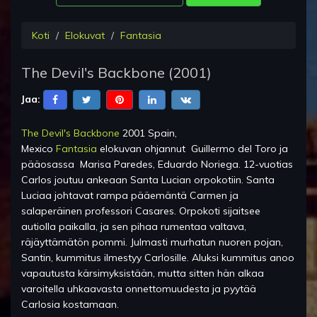
Koti
Elokuvat
Fantasia
The Devil's Backbone
(
2001
)
Jaa:
The Devil's Backbone
2001 Spain,
Mexico
Fantasia
elokuvan ohjannut
Guillermo del Toro
ja
pääosassa
Marisa Paredes, Eduardo Noriega
.
12-vuotias
Carlos joutuu ankeaan Santa Lucian orpokotiin. Santa
Luciaa johtavat rampa pääemäntä Carmen ja
salaperäinen professori Casares. Orpokoti sijaitsee
autiolla paikalla, ja sen pihaa rumentaa valtava,
räjäyttämätön pommi. Julmasti murhatun nuoren pojan,
Santin, kummitus ilmestyy Carlosille. Aluksi kummitus anoo
vapautusta kärsimyksistään, mutta sitten hän alkaa
varoitella uhkaavasta onnettomuudesta ja pyytää
Carlosia kostamaan.