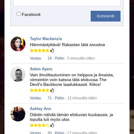
Facebook
Kommentti
Taylor Mackenzie
Hämmästyttävä!
Rakastan tätä sivustoa
Vastaa
·
18
·
Pidän
· 5 minuuttia sitten
Aston Ayers
Vain ilmoittautuminen on helppoa ja ilmaista,
viimeinkin voin katsoa tätä elokuvaa
The
Devil's Backbone
laadukkaasti.
Kiitos!
Vastaa
·
71
·
Pidän
· 12 minuuttia sitten
Ashley Ann
Odotin nähdä tämän elokuvan kuukausia.
ja
lopulta tuli myös ulos
Vastaa
·
35
·
Pidän
· 27 minuuttia sitten