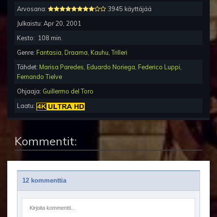
Arvosana:
3945 käyttäjää
Julkaistu:
Apr 20, 2001
Kesto:
108
min.
Genre:
Fantasia
,
Draama
,
Kauhu
,
Trilleri
Tähdet:
Marisa Paredes
,
Eduardo Noriega
,
Federico Luppi
,
Fernando Tielve
Ohjaaja:
Guillermo del Toro
Laatu:
Kommentit:
12 kommenttia