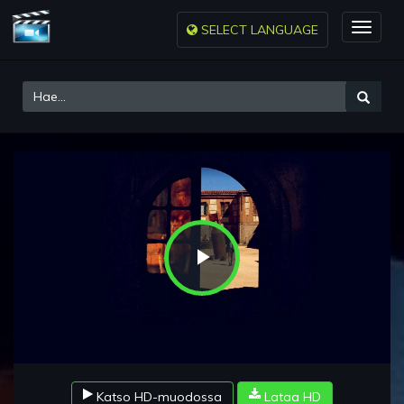
SELECT LANGUAGE
Toggle
naviga
Play
Video
Katso HD-muodossa
Lataa HD