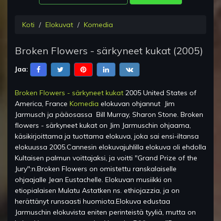
Koti
Elokuvat
Komedia
Broken Flowers - särkyneet kukat
(
2005
)
Jaa:
Broken Flowers - särkyneet kukat
2005 United States of
America, France
Komedia
elokuvan ohjannut
Jim
Jarmusch
ja pääosassa
Bill Murray, Sharon Stone
.
Broken
flowers - särkyneet kukat on Jim Jarmuschin ohjaama,
käsikirjoittama ja tuottama elokuva, joka sai ensi-iltansa
elokuussa 2005.Cannesin elokuvajuhlilla elokuva oli ehdolla
Kultaisen palmun voittajaksi, ja voitti "Grand Prize of the
Jury":n.Broken Flowers on omistettu ranskalaiselle
ohjaajalle Jean Eustachelle. Elokuvan musiikki on
etiopialaisen Mulatu Astatken ns. ethiojazzia, ja on
herättänyt runsaasti huomiota.Elokuva edustaa
Jarmuschin elokuvista eniten perinteistä tyyliä, mutta on