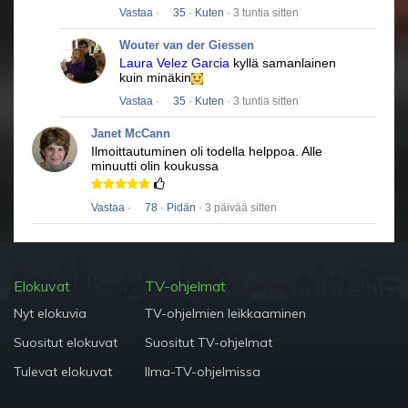
Vastaa
·
35
·
Kuten
· 3 tuntia sitten
Wouter van der Giessen
Laura Velez Garcia
kyllä ​​samanlainen
kuin minäkin
Vastaa
·
35
·
Kuten
· 3 tuntia sitten
Janet McCann
Ilmoittautuminen oli todella helppoa.
Alle
minuutti olin koukussa
Vastaa
·
78
·
Pidän
· 3 päivää sitten
Elokuvat
TV-ohjelmat
Nyt elokuvia
TV-ohjelmien leikkaaminen
Suositut elokuvat
Suositut TV-ohjelmat
Tulevat elokuvat
Ilma-TV-ohjelmissa