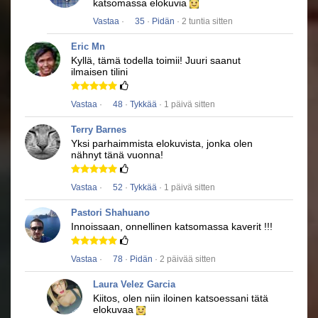
katsomassa elokuvia
Vastaa
·
35
·
Pidän
· 2 tuntia sitten
Eric Mn
Kyllä, tämä todella toimii!
Juuri saanut
ilmaisen tilini
Vastaa
·
48
·
Tykkää
· 1 päivä sitten
Terry Barnes
Yksi parhaimmista elokuvista, jonka olen
nähnyt tänä vuonna!
Vastaa
·
52
·
Tykkää
· 1 päivä sitten
Pastori Shahuano
Innoissaan, onnellinen katsomassa kaverit !!!
Vastaa
·
78
·
Pidän
· 2 päivää sitten
Laura Velez Garcia
Kiitos, olen niin iloinen katsoessani tätä
elokuvaa