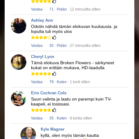
Vastaa
·
71
·
Pidän
· 12 minuuttia sitten
Ashley Ann
Odotin nähdä tämän elokuvan kuukausia.
ja
lopulta tuli myös ulos
Vastaa
·
35
·
Pidän
· 27 minuuttia sitten
Cheryl Lynn
Tämä elokuva
Broken Flowers - särkyneet
kukat
on erittäin mukava, HD-laadulla
Vastaa
·
78
·
Kuten
· 1 tunti sitten
Erin Cochran Cole
Suuri valinta ja laatu on parempi kuin TV-
kaapeli, ei tosissasi.
Vastaa
·
35
·
Kuten
· 8 tuntia sitten
Kyle Magner
kyllä, olen myös tämän kautta