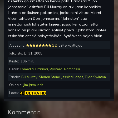
kuitenkin gourmettason herkkupala. Pääosaa "Don
Johnstonia" esittävä Bill Murray on alkujaan koomikko.
Hahmo on ikuinen poikamies, jonka nimi viittaa Miami
Vicen tähteen Don Johnsoniin. "Johnston" saa
nimettömästi lähetetyn kirjeen, jossa kerrotaan että
hänellä on jo aikuisikään ehtinyt poika. "Johnston" lähtee
etsimään entisiä naisystäviään löytääksen pojan äidin.
Arvosana:
3945 käyttäjää
Julkaistu:
Jul 31, 2005
Kesto:
106
min.
Genre:
Komedia
,
Draama
,
Mysteeri
,
Romanssi
Tähdet:
Bill Murray
,
Sharon Stone
,
Jessica Lange
,
Tilda Swinton
Ohjaaja:
Jim Jarmusch
Laatu:
Kommentit: