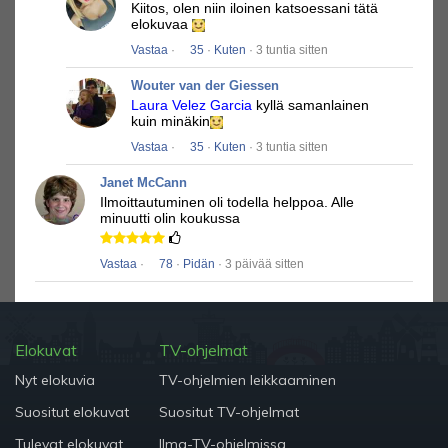
Kiitos, olen niin iloinen katsoessani tätä
elokuvaa
Vastaa
·
35
·
Kuten
· 3 tuntia sitten
Wouter van der Giessen
Laura Velez Garcia
kyllä ​​samanlainen
kuin minäkin
Vastaa
·
35
·
Kuten
· 3 tuntia sitten
Janet McCann
Ilmoittautuminen oli todella helppoa.
Alle
minuutti olin koukussa
Vastaa
·
78
·
Pidän
· 3 päivää sitten
Elokuvat
TV-ohjelmat
Nyt elokuvia
TV-ohjelmien leikkaaminen
Suositut elokuvat
Suositut TV-ohjelmat
Tulevat elokuvat
Ilma-TV-ohjelmissa