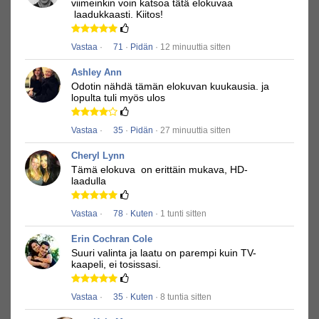
viimeinkin voin katsoa tätä elokuvaa
laadukkaasti.
Kiitos!
Vastaa
·
71
·
Pidän
· 12 minuuttia sitten
Ashley Ann
Odotin nähdä tämän elokuvan kuukausia.
ja
lopulta tuli myös ulos
Vastaa
·
35
·
Pidän
· 27 minuuttia sitten
Cheryl Lynn
Tämä elokuva
on erittäin mukava, HD-
laadulla
Vastaa
·
78
·
Kuten
· 1 tunti sitten
Erin Cochran Cole
Suuri valinta ja laatu on parempi kuin TV-
kaapeli, ei tosissasi.
Vastaa
·
35
·
Kuten
· 8 tuntia sitten