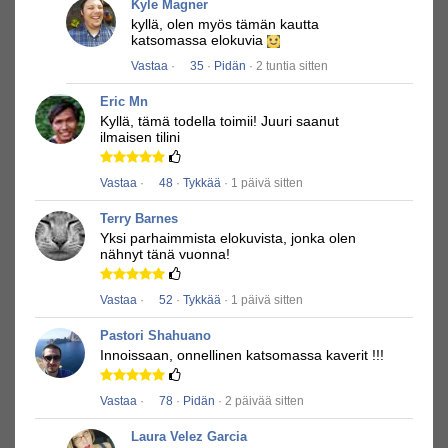
Kyle Magner
kyllä, olen myös tämän kautta
katsomassa elokuvia
Vastaa
·
35
·
Pidän
· 2 tuntia sitten
Eric Mn
Kyllä, tämä todella toimii!
Juuri saanut
ilmaisen tilini
Vastaa
·
48
·
Tykkää
· 1 päivä sitten
Terry Barnes
Yksi parhaimmista elokuvista, jonka olen
nähnyt tänä vuonna!
Vastaa
·
52
·
Tykkää
· 1 päivä sitten
Pastori Shahuano
Innoissaan, onnellinen katsomassa kaverit !!!
Vastaa
·
78
·
Pidän
· 2 päivää sitten
Laura Velez Garcia