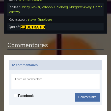
Étoiles :
Danny Glover
,
Whoopi Goldberg
,
Margaret Avery
,
Oprah
Winfrey
Réalisateur :
Steven Spielberg
Qualité:
Commentaires :
12 commentaires
Facebook
Commentaire