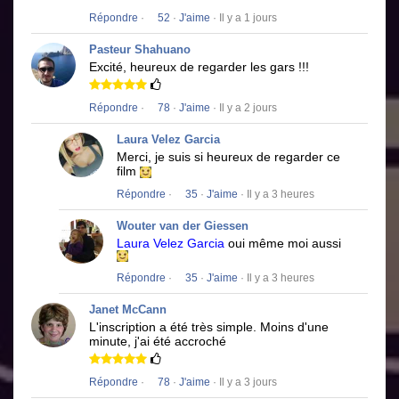
Répondre
·
52
·
J'aime
· Il y a 1 jours
Pasteur Shahuano
Excité, heureux de regarder les gars !!!
Répondre
·
78
·
J'aime
· Il y a 2 jours
Laura Velez Garcia
Merci, je suis si heureux de regarder ce
film
Répondre
·
35
·
J'aime
· Il y a 3 heures
Wouter van der Giessen
Laura Velez Garcia
oui même moi aussi
Répondre
·
35
·
J'aime
· Il y a 3 heures
Janet McCann
L'inscription a été très simple.
Moins d'une
minute, j'ai été accroché
Répondre
·
78
·
J'aime
· Il y a 3 jours