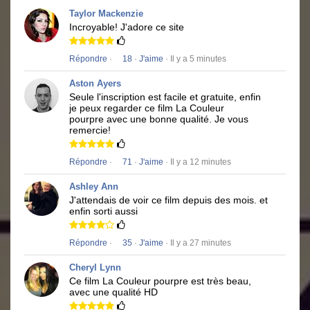
Taylor Mackenzie
Incroyable!
J'adore ce site
Répondre
·
18
·
J'aime
· Il y a 5 minutes
Aston Ayers
Seule l'inscription est facile et gratuite, enfin
je peux regarder ce film
La Couleur
pourpre
avec une bonne qualité.
Je vous
remercie!
Répondre
·
71
·
J'aime
· Il y a 12 minutes
Ashley Ann
J'attendais de voir ce film depuis des mois.
et
enfin sorti aussi
Répondre
·
35
·
J'aime
· Il y a 27 minutes
Cheryl Lynn
Ce film
La Couleur pourpre
est très beau,
avec une qualité HD