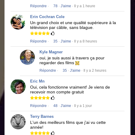
Répondre
·
78
·
J'aime
· Il y a 1 heure
Erin Cochran Cole
Un grand choix et une qualité supérieure à la
télévision par câble, sans blague.
Répondre
·
35
·
J'aime
· Il y a 8 heures
Kyle Magner
oui, je suis aussi à travers ça pour
regarder des films
Répondre
·
35
·
J'aime
· Il y a 2 heures
Eric Mn
Oui, cela fonctionne vraiment!
Je viens de
recevoir mon compte gratuit
Répondre
·
48
·
J'aime
· Il y a 1 jour
Terry Barnes
L'un des meilleurs films que j'ai vu cette
année!