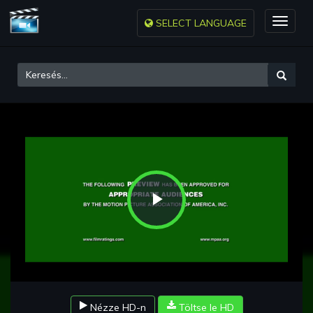
SELECT LANGUAGE
Toggle
naviga
Play
Video
Nézze HD-n
Töltse le HD