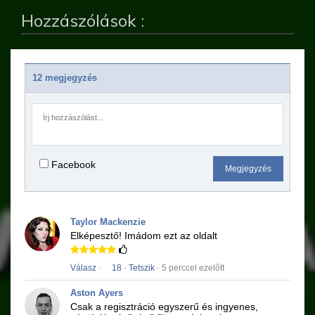
Hozzászólások :
12 megjegyzés
Facebook
Megjegyzés
Taylor Mackenzie
Elképesztő!
Imádom ezt az oldalt
Válasz
·
18
·
Tetszik
· 5 perccel ezelőtt
Aston Ayers
Csak a regisztráció egyszerű és ingyenes,