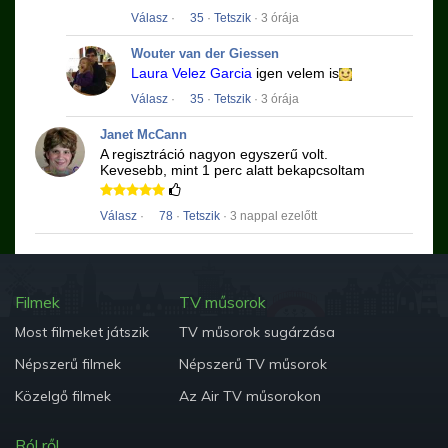
Válasz
·
35
·
Tetszik
· 3 órája
Wouter van der Giessen
Laura Velez Garcia
igen velem is
Válasz
·
35
·
Tetszik
· 3 órája
Janet McCann
A regisztráció nagyon egyszerű volt.
Kevesebb, mint 1 perc alatt bekapcsoltam
Válasz
·
78
·
Tetszik
· 3 nappal ezelőtt
Filmek
TV műsorok
Most filmeket játszik
TV műsorok sugárzása
Népszerű filmek
Népszerű TV műsorok
Közelgő filmek
Az Air TV műsorokon
Ról ről