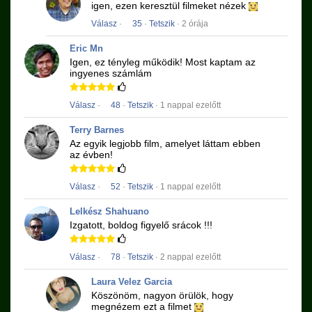
igen, ezen keresztül filmeket nézek
Válasz
·
35
·
Tetszik
· 2 órája
Eric Mn
Igen, ez tényleg működik!
Most kaptam az
ingyenes számlám
Válasz
·
48
·
Tetszik
· 1 nappal ezelőtt
Terry Barnes
Az egyik legjobb film, amelyet láttam ebben
az évben!
Válasz
·
52
·
Tetszik
· 1 nappal ezelőtt
Lelkész Shahuano
Izgatott, boldog figyelő srácok !!!
Válasz
·
78
·
Tetszik
· 2 nappal ezelőtt
Laura Velez Garcia
Köszönöm, nagyon örülök, hogy
megnézem ezt a filmet