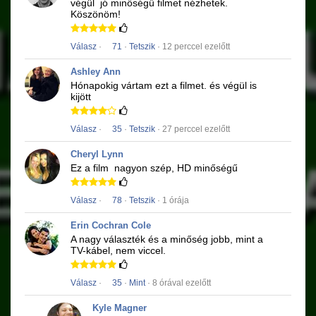
végül
jó minőségű
filmet
nézhetek.
Köszönöm!
Válasz
·
71
·
Tetszik
· 12 perccel ezelőtt
Ashley Ann
Hónapokig vártam ezt a filmet.
és végül is
kijött
Válasz
·
35
·
Tetszik
· 27 perccel ezelőtt
Cheryl Lynn
Ez a film
nagyon szép, HD minőségű
Válasz
·
78
·
Tetszik
· 1 órája
Erin Cochran Cole
A nagy választék és a minőség jobb, mint a
TV-kábel, nem viccel.
Válasz
·
35
·
Mint
· 8 órával ezelőtt
Kyle Magner