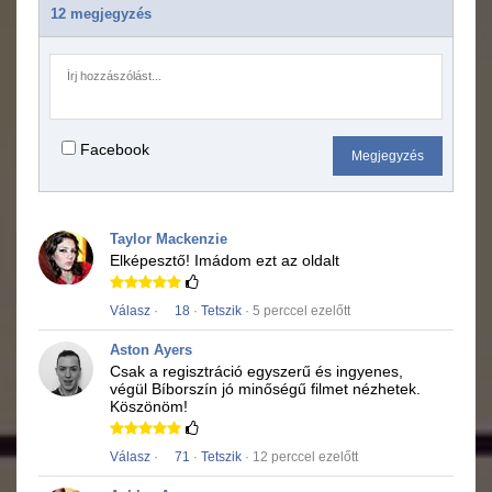
12 megjegyzés
Facebook
Megjegyzés
Taylor Mackenzie
Elképesztő!
Imádom ezt az oldalt
Válasz
·
18
·
Tetszik
· 5 perccel ezelőtt
Aston Ayers
Csak a regisztráció egyszerű és ingyenes,
végül
Bíborszín
jó minőségű
filmet
nézhetek.
Köszönöm!
Válasz
·
71
·
Tetszik
· 12 perccel ezelőtt