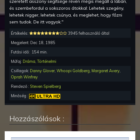
szeretett asszony segítsége révén mégis megáll a lábán,
és szembefordul a sokszoros átokkal: Lehetek szegény,
lehetek nigger, lehetek csúnya, és meglehet, hogy főzni
sem tudok. De itt vagyok."
Értékelés:
3945 felhasználó által
Megjelent:
Dec 18, 1985
Futási idő:
154
min.
Műfaj:
Dráma
,
Történelmi
Csillagok:
Danny Glover
,
Whoopi Goldberg
,
Margaret Avery
,
Oprah Winfrey
Rendező :
Steven Spielberg
Minőség :
Hozzászólások :