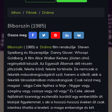
itthon
Filmek
Dráma
Bíborszín
(
1985
)
Ossza meg:
Bíborszín
(
1985
) a
Dráma
film rendezője
Steven
Spielberg
és főszereplője
Danny Glover, Whoopi
Goldberg
.
A film Alice Walker Kedves Jóisten című
regényéből készült. Az Egyesült Államok déli részén
játszódik, fekete írónő, fekete története. De nemcsak a
feketék másodrangúságáról szól, hanem a nőkről, akik a
feketék társadalmában másodrangúak: Csak nézd meg
magad - vágja Celie fejéhez a férje - Nigger vagy,
szegény vagy, csúnya vagy, nő vagy." És Celie, akinek
fejlődését tizennégy esztendős korától egy emberöltőn át
kísérjük figyelemmel, s aki a hosszú-hosszú éveken át csak
istenhez írhatta a leveleit, a maga embersége és két