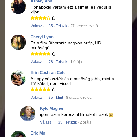
Ashley Ann
Hónapokig vártam ezt a filmet.
és végül is
kijött
Válasz
·
35
·
Tetszik
· 27 perccel ezelőtt
Cheryl Lynn
Ez a film
Bíborszín
nagyon szép, HD
minőségű
Válasz
·
78
·
Tetszik
· 1 órája
Erin Cochran Cole
A nagy választék és a minőség jobb, mint a
TV-kábel, nem viccel.
Válasz
·
35
·
Mint
· 8 órával ezelőtt
Kyle Magner
igen, ezen keresztül filmeket nézek
Válasz
·
35
·
Tetszik
· 2 órája
Eric Mn