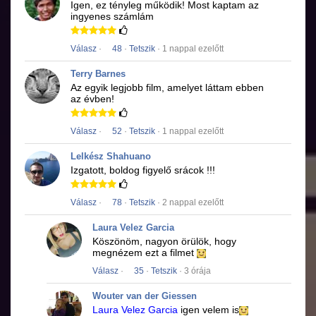
Igen, ez tényleg működik!
Most kaptam az
ingyenes számlám
Válasz
·
48
·
Tetszik
· 1 nappal ezelőtt
Terry Barnes
Az egyik legjobb film, amelyet láttam ebben
az évben!
Válasz
·
52
·
Tetszik
· 1 nappal ezelőtt
Lelkész Shahuano
Izgatott, boldog figyelő srácok !!!
Válasz
·
78
·
Tetszik
· 2 nappal ezelőtt
Laura Velez Garcia
Köszönöm, nagyon örülök, hogy
megnézem ezt a filmet
Válasz
·
35
·
Tetszik
· 3 órája
Wouter van der Giessen
Laura Velez Garcia
igen velem is