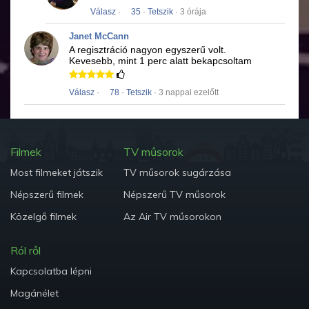
Válasz
·
35
·
Tetszik
· 3 órája
Janet McCann
A regisztráció nagyon egyszerű volt.
Kevesebb, mint 1 perc alatt bekapcsoltam
Válasz
·
78
·
Tetszik
· 3 nappal ezelőtt
Filmek
TV műsorok
Most filmeket játszik
TV műsorok sugárzása
Népszerű filmek
Népszerű TV műsorok
Közelgő filmek
Az Air TV műsorokon
Ról ről
Kapcsolatba lépni
Magánélet