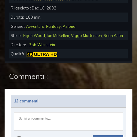
Rilasciato :
Dec 18, 2002
Durata:
180
min.
Genere :
Avventura
,
Fantasy
,
Azione
Stelle :
Elijah Wood
,
Ian McKellen
,
Viggo Mortensen
,
Sean Astin
Direttore :
Bob Weinstein
Qualità :
Commenti :
12 commenti