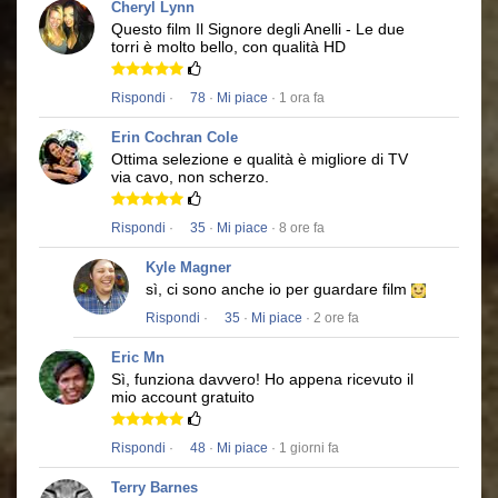
Cheryl Lynn
Questo film
Il Signore degli Anelli - Le due
torri
è molto bello, con qualità HD
Rispondi
·
78
·
Mi piace
· 1 ora fa
Erin Cochran Cole
Ottima selezione e qualità è migliore di TV
via cavo, non scherzo.
Rispondi
·
35
·
Mi piace
· 8 ore fa
Kyle Magner
sì, ci sono anche io per guardare film
Rispondi
·
35
·
Mi piace
· 2 ore fa
Eric Mn
Sì, funziona davvero!
Ho appena ricevuto il
mio account gratuito
Rispondi
·
48
·
Mi piace
· 1 giorni fa
Terry Barnes