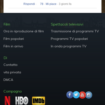
Rispondi
·
78
·
Mi piace
· 3 giorni fa
Film
Spettacoli televisivi
Ora in riproduzione di film
Trasmissione di programmi TV
Film popolari
Programmi TV popolari
Film in arrivo
In onda programmi TV
Di
Contatto
vita privata
DMCA
Compagno