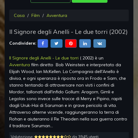
Casa
Film
Avventura
Il Signore degli Anelli - Le due torri
(
2002
)
Condividere:
Il Signore degli Anelli - Le due torri
(
2002
) è un
Avventura
film diretto
Bob Weinstein
e interpretato da
Elijah Wood, Ian McKellen
.
La Compagnia dell'Anello è
divisa, e ogni speranza è riposta ora in Frodo e Sam, che
stanno tentando di attraversare non visti i confini di
Mordor, tallonati dall'infido Gollum: Aragorn, Gimli e
Legolas sono invece sulle tracce di Merry e Pipino, rapiti
dagli Uruk-Hai di Saruman e in grave pericolo di vita.
Attraverso alterne vicende, raggiungeranno la terra di
Rohan e aiuteranno il Re Theoden nella sua guerra contro
il traditore Saruman...
Valutazione:
da 3945 utenti