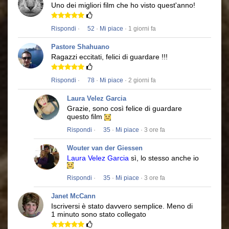
Uno dei migliori film che ho visto quest'anno!
Rispondi
·
52
·
Mi piace
· 1 giorni fa
Pastore Shahuano
Ragazzi eccitati, felici di guardare !!!
Rispondi
·
78
·
Mi piace
· 2 giorni fa
Laura Velez Garcia
Grazie, sono così felice di guardare
questo film
Rispondi
·
35
·
Mi piace
· 3 ore fa
Wouter van der Giessen
Laura Velez Garcia
sì, lo stesso anche io
Rispondi
·
35
·
Mi piace
· 3 ore fa
Janet McCann
Iscriversi è stato davvero semplice.
Meno di
1 minuto sono stato collegato