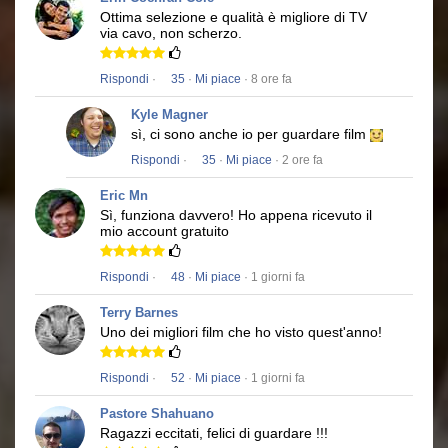
Ottima selezione e qualità è migliore di TV
via cavo, non scherzo.
Rispondi
·
35
·
Mi piace
· 8 ore fa
Kyle Magner
sì, ci sono anche io per guardare film
Rispondi
·
35
·
Mi piace
· 2 ore fa
Eric Mn
Sì, funziona davvero!
Ho appena ricevuto il
mio account gratuito
Rispondi
·
48
·
Mi piace
· 1 giorni fa
Terry Barnes
Uno dei migliori film che ho visto quest'anno!
Rispondi
·
52
·
Mi piace
· 1 giorni fa
Pastore Shahuano
Ragazzi eccitati, felici di guardare !!!