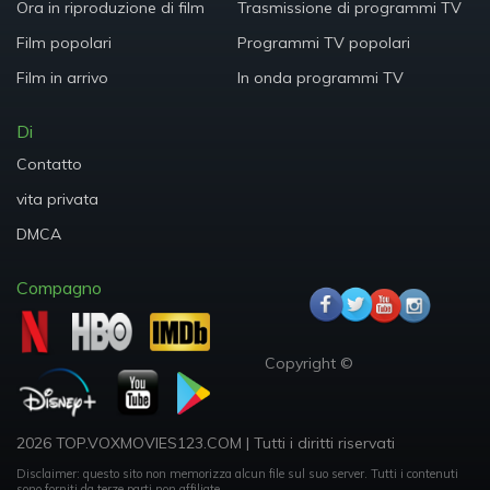
Ora in riproduzione di film
Trasmissione di programmi TV
Film popolari
Programmi TV popolari
Film in arrivo
In onda programmi TV
Di
Contatto
vita privata
DMCA
Compagno
Copyright ©
2026 TOP.VOXMOVIES123.COM
|
Tutti i diritti riservati
Disclaimer: questo sito non memorizza alcun file sul suo server.
Tutti i contenuti
sono forniti da terze parti non affiliate.