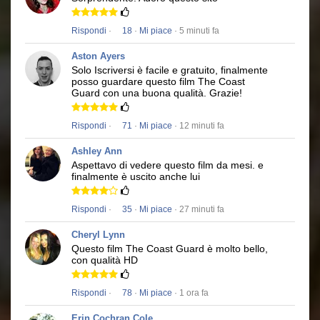
Rispondi
·
18
·
Mi piace
· 5 minuti fa
Aston Ayers
Solo Iscriversi è facile e gratuito, finalmente
posso guardare questo film
The Coast
Guard
con una buona qualità.
Grazie!
Rispondi
·
71
·
Mi piace
· 12 minuti fa
Ashley Ann
Aspettavo di vedere questo film da mesi.
e
finalmente è uscito anche lui
Rispondi
·
35
·
Mi piace
· 27 minuti fa
Cheryl Lynn
Questo film
The Coast Guard
è molto bello,
con qualità HD
Rispondi
·
78
·
Mi piace
· 1 ora fa
Erin Cochran Cole