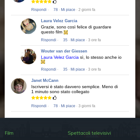
Rispondi
·
78
·
Mi piace
· 2 giorni fa
Laura Velez Garcia
Grazie, sono così felice di guardare
questo film
Rispondi
·
35
·
Mi piace
· 3 ore fa
Wouter van der Giessen
Laura Velez Garcia
sì, lo stesso anche io
Rispondi
·
35
·
Mi piace
· 3 ore fa
Janet McCann
Iscriversi è stato davvero semplice.
Meno di
1 minuto sono stato collegato
Rispondi
·
78
·
Mi piace
· 3 giorni fa
Film
Spettacoli televisivi