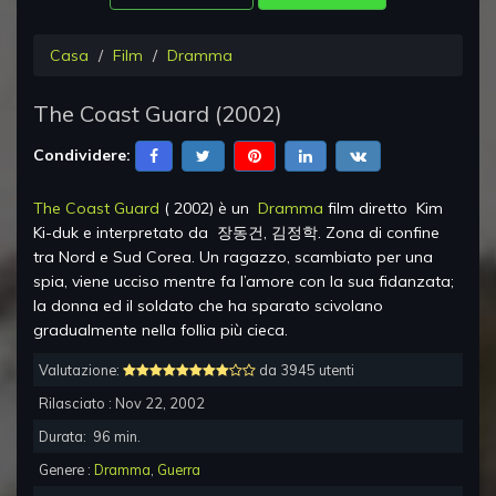
Casa
Film
Dramma
The Coast Guard
(
2002
)
Condividere:
The Coast Guard
(
2002
) è un
Dramma
film diretto
Kim
Ki-duk
e interpretato da
장동건, 김정학
.
Zona di confine
tra Nord e Sud Corea. Un ragazzo, scambiato per una
spia, viene ucciso mentre fa l’amore con la sua fidanzata;
la donna ed il soldato che ha sparato scivolano
gradualmente nella follia più cieca.
Valutazione:
da 3945 utenti
Rilasciato :
Nov 22, 2002
Durata:
96
min.
Genere :
Dramma
,
Guerra