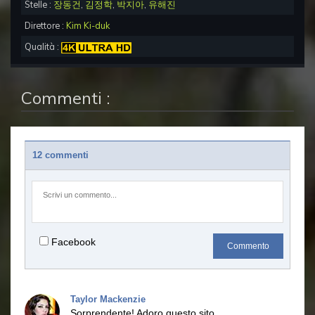
Stelle :
장동건
,
김정학
,
박지아
,
유해진
Direttore :
Kim Ki-duk
Qualità :
Commenti :
12 commenti
Facebook
Commento
Taylor Mackenzie
Sorprendente!
Adoro questo sito