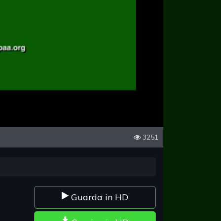
3251
Guarda in HD