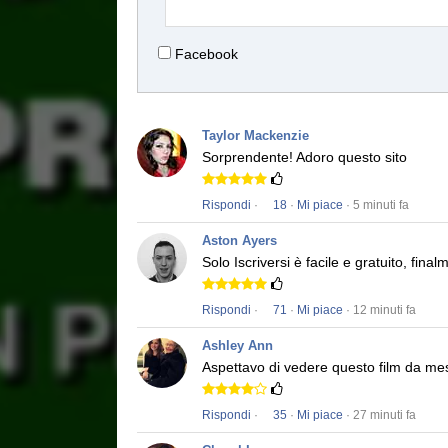
Facebook
Taylor Mackenzie
Sorprendente!
Adoro questo sito
Rispondi
·
18
·
Mi piace
· 5 minuti fa
Aston Ayers
Solo Iscriversi è facile e gratuito, fi
Rispondi
·
71
·
Mi piace
· 12 minuti fa
Ashley Ann
Aspettavo di vedere questo film da me
Rispondi
·
35
·
Mi piace
· 27 minuti fa