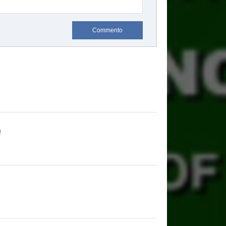
Commento
!