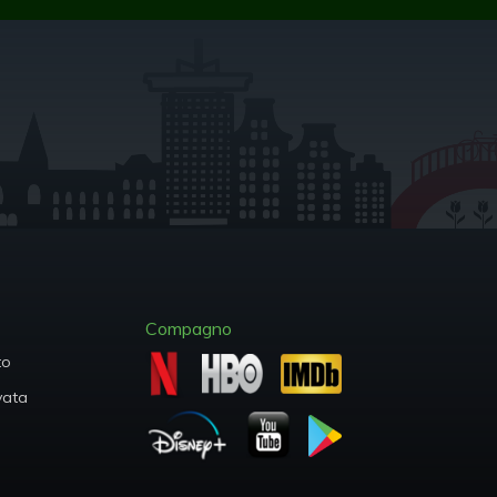
Compagno
to
ivata