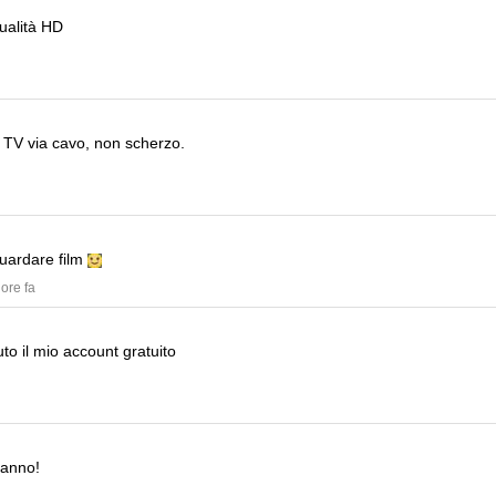
ualità HD
i TV via cavo, non scherzo.
guardare film
 ore fa
to il mio account gratuito
'anno!