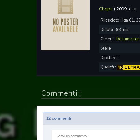
Chops
(
2009
) è u
Rilasciato :
Jan 01, 2
Durata:
88
min.
Genere :
Documentar
Stelle :
Direttore :
Qualità :
Commenti :
12 commenti