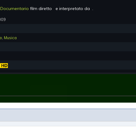
n
Documentario
film diretto
e interpretato da
.
009
io
,
Musica