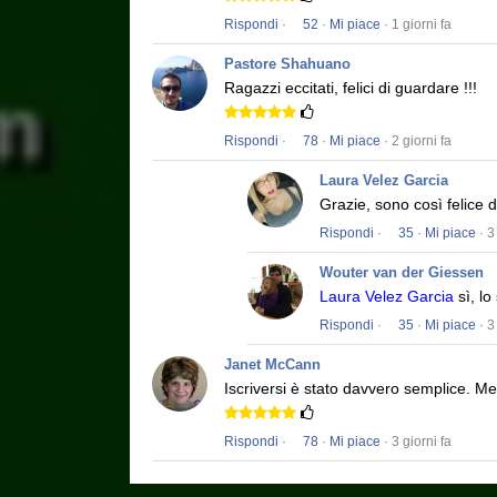
Rispondi
·
52
·
Mi piace
· 1 giorni fa
Pastore Shahuano
Ragazzi eccitati, felici di guardare !!!
Rispondi
·
78
·
Mi piace
· 2 giorni fa
Laura Velez Garcia
Grazie, sono così felice 
Rispondi
·
35
·
Mi piace
· 3
Wouter van der Giessen
Laura Velez Garcia
sì, lo
Rispondi
·
35
·
Mi piace
· 3
Janet McCann
Iscriversi è stato davvero semplice.
Men
Rispondi
·
78
·
Mi piace
· 3 giorni fa