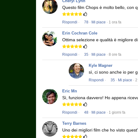
Cheryl Lynn
Questo film
Chops
è molto bello, con q
Rispondi
·
78
·
Mi piace
· 1 ora fa
Erin Cochran Cole
Ottima selezione e qualità è migliore d
Rispondi
·
35
·
Mi piace
· 8 ore fa
Kyle Magner
sì, ci sono anche io per 
Rispondi
·
35
·
Mi piace
· 2
Eric Mn
Sì, funziona davvero!
Ho appena ricevu
Rispondi
·
48
·
Mi piace
· 1 giorni fa
Terry Barnes
Uno dei migliori film che ho visto quest