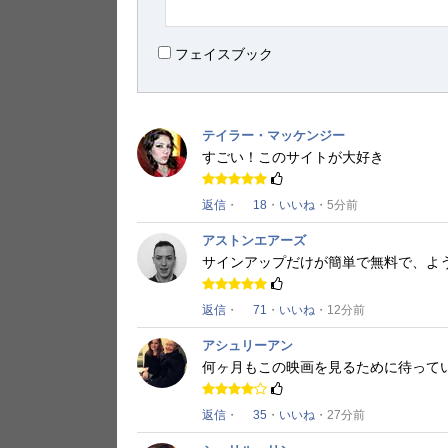
フェイスブック
テイラー・マッケンジー
すごい！
このサイトが大好き
返信
・
18
・
いいね
・5分前
アストンエアーズ
サインアップだけが簡単で無料で、よ
返信
・
71
・
いいね
・12分前
アシュリーアン
何ヶ月もこの映画を見るために待って
返信
・
35
・
いいね
・27分前