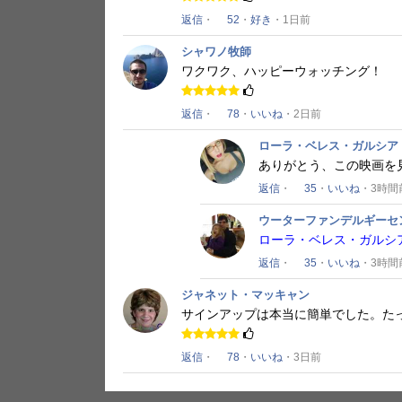
返信
・
52
・
好き
・1日前
シャワノ牧師
ワクワク、ハッピーウォッチング！
返信
・
78
・
いいね
・2日前
ローラ・ベレス・ガルシア
ありがとう、この映画を
返信
・
35
・
いいね
・3時間
ウーターファンデルギーセ
ローラ・ベレス・ガルシ
返信
・
35
・
いいね
・3時間
ジャネット・マッキャン
サインアップは本当に簡単でした。
た
返信
・
78
・
いいね
・3日前