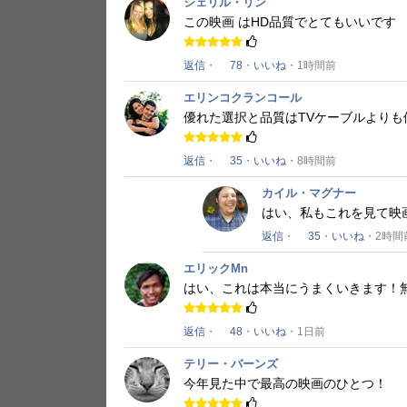
シェリル・リン
この映画
はHD品質でとてもいいです
返信
・
78
・
いいね
・1時間前
エリンコクランコール
優れた選択と品質はTVケーブルより
返信
・
35
・
いいね
・8時間前
カイル・マグナー
はい、私もこれを見て映
返信
・
35
・
いいね
・2時間
エリックMn
はい、これは本当にうまくいきます！
返信
・
48
・
いいね
・1日前
テリー・バーンズ
今年見た中で最高の映画のひとつ！