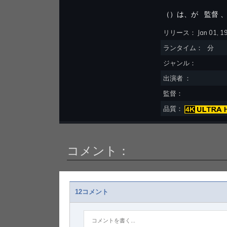
（
）は、が
監督
、
リリース：
Jan 01, 1
ランタイム：
分
ジャンル：
出演者 ：
監督：
品質：
コメント：
12コメント