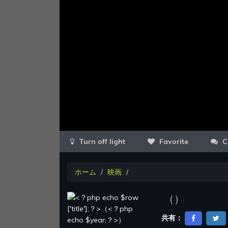
Favorite
C
ホーム
映画
（
）
共有：