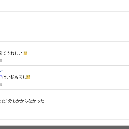
見てうれしい
前
ン
ア
はい私も同じ
前
った1分もかからなかった