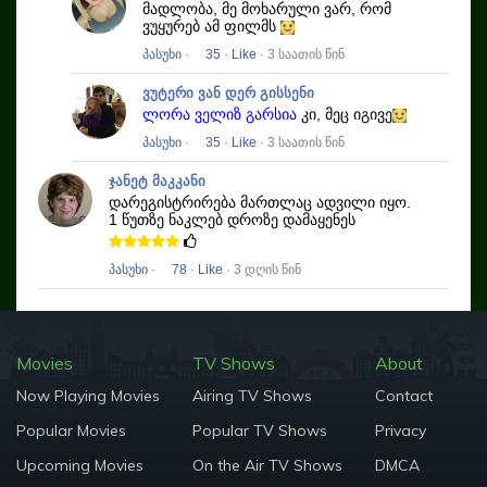
მადლობა, მე მოხარული ვარ, რომ
ვუყურებ ამ ფილმს
პასუხი
·
35
·
Like
· 3 საათის წინ
ვუტერი ვან დერ გისსენი
ლორა ველიზ გარსია
კი, მეც იგივე
პასუხი
·
35
·
Like
· 3 საათის წინ
ჯანეტ მაკკანი
დარეგისტრირება მართლაც ადვილი იყო.
1 წუთზე ნაკლებ დროზე დამაყენეს
პასუხი
·
78
·
Like
· 3 დღის წინ
Movies
TV Shows
About
Now Playing Movies
Airing TV Shows
Contact
Popular Movies
Popular TV Shows
Privacy
Upcoming Movies
On the Air TV Shows
DMCA