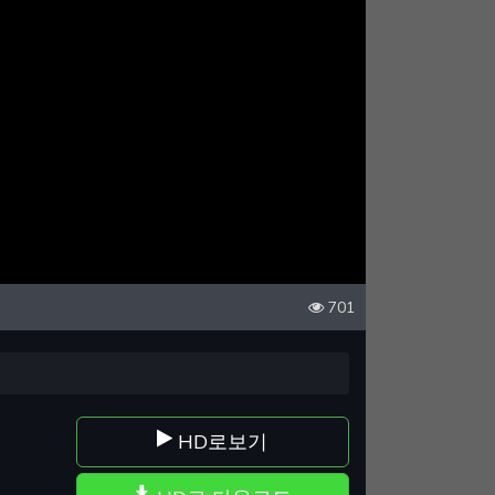
701
HD로보기