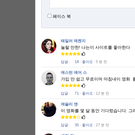
페이스 북
테일러 매켄지
놀랄 만한!
나는이 사이트를 좋아한다
답글
·
18
·
좋아요
· 5 분 전
애스턴 에어 스
가입 만 쉽고 무료이며 마침내이 영화
답글
·
71
·
좋아요
· 12 분 전
애슐리 앤
이 영화를 몇 달 동안 기다렸습니다.
그
답글
·
35
·
좋아요
· 27 분 전