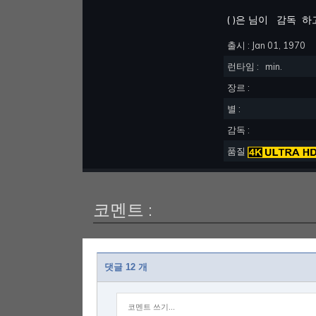
(
)은 님이
감독
하
출시 :
Jan 01, 1970
런타임 :
min.
장르 :
별 :
감독 :
품질
코멘트 :
댓글 12 개