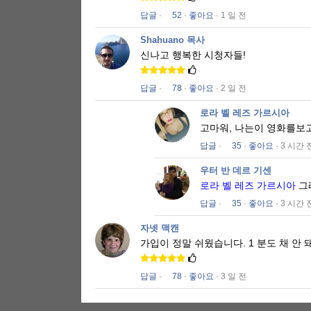
답글
·
52
·
좋아요
· 1 일 전
Shahuano 목사
신나고 행복한 시청자들!
답글
·
78
·
좋아요
· 2 일 전
로라 벨 레즈 가르시아
고마워, 나는이 영화를보
답글
·
35
·
좋아요
· 3 시간 
우터 반 데르 기센
로라 벨 레즈 가르시아
그
답글
·
35
·
좋아요
· 3 시간 
자넷 맥캔
가입이 정말 쉬웠습니다.
1 분도 채 안 
답글
·
78
·
좋아요
· 3 일 전