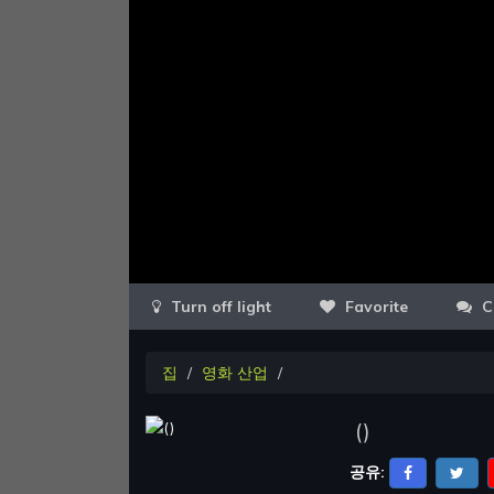
Favorite
C
집
영화 산업
(
)
공유: