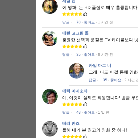
셰릴 린
이 영화
는 HD 품질로 매우 훌륭합니다
답글
·
78
·
좋아요
· 1 시간 전
에린 코크란 콜
훌륭한 선택과 품질은 TV 케이블보다 
답글
·
35
·
좋아요
· 8 시간 전
카일 마그 너
그래, 나도 이걸 통해 영
답글
·
35
·
좋아요
· 2 시간 
에릭 미네소타
예, 이것이 실제로 작동합니다!
방금 무
답글
·
48
·
좋아요
· 1 일 전
테리 반즈
올해 내가 본 최고의 영화 중 하나!