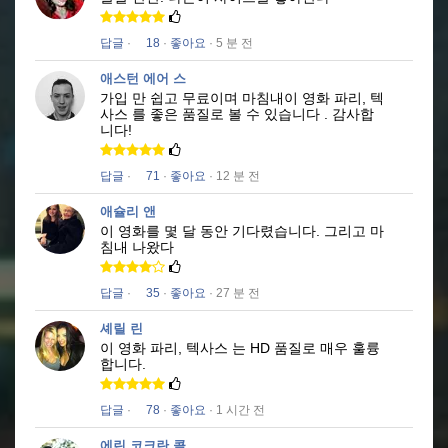
답글
·
18
·
좋아요
· 5 분 전
애스턴 에어 스
가입 만 쉽고 무료이며 마침내이 영화
파리, 텍
사스
를 좋은 품질로
볼 수 있습니다
.
감사합
니다!
답글
·
71
·
좋아요
· 12 분 전
애슐리 앤
이 영화를 몇 달 동안 기다렸습니다.
그리고 마
침내 나왔다
답글
·
35
·
좋아요
· 27 분 전
셰릴 린
이 영화
파리, 텍사스
는 HD 품질로 매우 훌륭
합니다.
답글
·
78
·
좋아요
· 1 시간 전
에린 코크란 콜