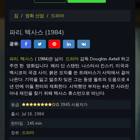
집
영화 산업
드라마
파리, 텍사스
(
1984
)
공유:
파리, 텍사스
(
1984
)은 님이
드라마
감독
Douglas Axtell
하고
주연 한
영화입니다
해리 딘 스탠턴, 나스타샤 킨스키
.
미국과
멕시코의 국경 사이, 붉은 모자를 쓴 트래비스가 사막에서 걸어
나온다. 기억을 잃고 말조차 잊은 그는 동생 월트의 도움으로 4
년 만에 아들 헌터와 재회한다. 서먹했던 부자는 4년 전 사라진
아내 제인을 찾기 위해 텍사스 휴스턴으로 떠난다.
등급 :
3945 사용자가
출시 :
Jul 16, 1984
런타임 :
145
min.
장르 :
드라마