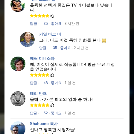
훌륭한 선택과 품질은 TV 케이블보다 낫습니
다.
답글
·
35
·
좋아요
· 8 시간 전
카일 마그 너
그래, 나도 이걸 통해 영화를 본다
답글
·
35
·
좋아요
· 2 시간 전
에릭 미네소타
예, 이것이 실제로 작동합니다!
방금 무료 계정
을 얻었습니다
답글
·
48
·
좋아요
· 1 일 전
테리 반즈
올해 내가 본 최고의 영화 중 하나!
답글
·
52
·
좋아요
· 1 일 전
Shahuano 목사
신나고 행복한 시청자들!