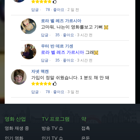
답글
·
78
·
좋아요
· 2 일 전
로라 벨 레즈 가르시아
고마워, 나는이 영화를보고 기뻐
답글
·
35
·
좋아요
· 3 시간 전
우터 반 데르 기센
로라 벨 레즈 가르시아
그래
답글
·
35
·
좋아요
· 3 시간 전
자넷 맥캔
가입이 정말 쉬웠습니다.
1 분도 채 안 돼
답글
·
78
·
좋아요
· 3 일 전
영화 산업
TV 프로그램
약
영화 재생 중
방송 TV 쇼
접촉
인기 영화
인기 TV 쇼
은둔