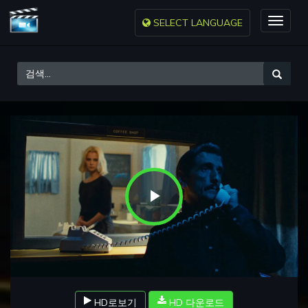
SELECT LANGUAGE
Toggle
naviga
Play
Video
HD로보기
HD 다운로드