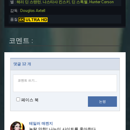
별 :
해리 딘 스탠턴
,
나스타샤 킨스키
,
딘 스톡웰
,
Hunter Carson
감독 :
Douglas Axtell
품질
코멘트 :
댓글 12 개
페이스 북
논평
테일러 매켄지
놀랄 만한!
나는이 사이트를 좋아한다