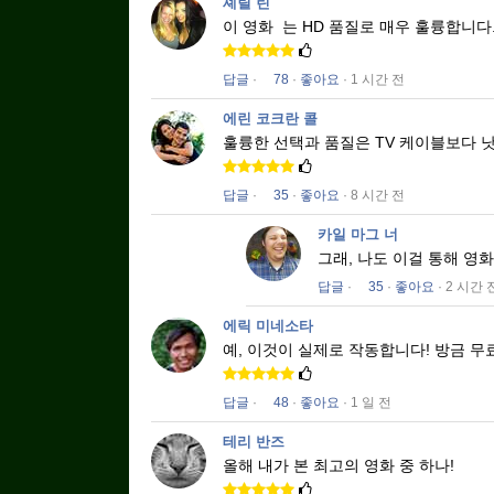
셰릴 린
이 영화
는 HD 품질로 매우 훌륭합니다
답글
·
78
·
좋아요
· 1 시간 전
에린 코크란 콜
훌륭한 선택과 품질은 TV 케이블보다 
답글
·
35
·
좋아요
· 8 시간 전
카일 마그 너
그래, 나도 이걸 통해 영
답글
·
35
·
좋아요
· 2 시간 
에릭 미네소타
예, 이것이 실제로 작동합니다!
방금 무
답글
·
48
·
좋아요
· 1 일 전
테리 반즈
올해 내가 본 최고의 영화 중 하나!