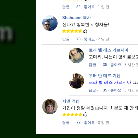
답글
·
52
·
좋아요
· 1 일 전
Shahuano 목사
신나고 행복한 시청자들!
답글
·
78
·
좋아요
· 2 일 전
로라 벨 레즈 가르시아
고마워, 나는이 영화를보
답글
·
35
·
좋아요
· 3 시간 
우터 반 데르 기센
로라 벨 레즈 가르시아
그
답글
·
35
·
좋아요
· 3 시간 
자넷 맥캔
가입이 정말 쉬웠습니다.
1 분도 채 안 
답글
·
78
·
좋아요
· 3 일 전