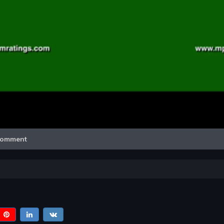
Video
omment