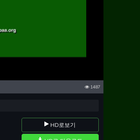
1487
HD로보기