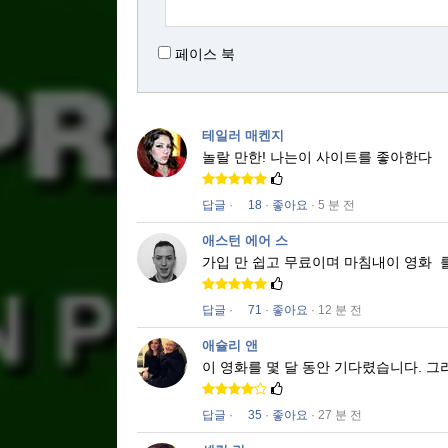
페이스 북
테일러 매켄지
놀랄 만한!
나는이 사이트를 좋아한다
답글
·
18
·
좋아요
· 5 분 전
애스턴 에어 스
가입 만 쉽고 무료이며 마침내이 영화
답글
·
71
·
좋아요
· 12 분 전
애슐리 앤
이 영화를 몇 달 동안 기다렸습니다.
그
답글
·
35
·
좋아요
· 27 분 전