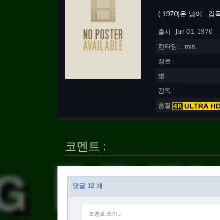
(
1970
)은 님이
감
출시 :
Jan 01, 1970
런타임 :
min.
장르 :
별 :
감독 :
품질
코멘트 :
댓글 12 개