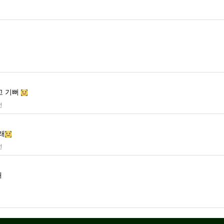
고 기뻐
전
래
전
돼