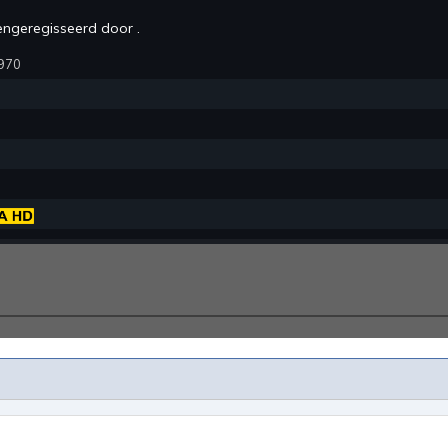
en
geregisseerd
door
.
1970