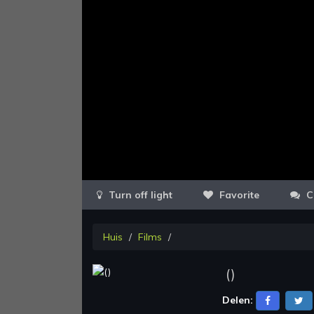
Favorite
C
Huis
Films
(
)
Delen: