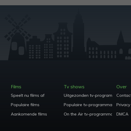
Films
Tv shows
Over
Speelt nu films af
Uitgezonden tv-programma's
Contac
Populaire films
Populaire tv-programma's
Privacy
Aankomende films
On the Air tv-programma's
DMCA