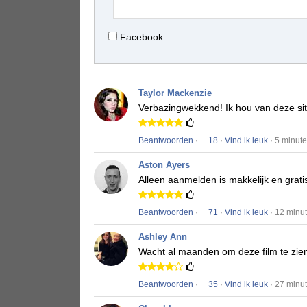
Facebook
Taylor Mackenzie
Verbazingwekkend!
Ik hou van deze si
Beantwoorden
·
18
·
Vind ik leuk
· 5 minut
Aston Ayers
Alleen aanmelden is makkelijk en gratis
Beantwoorden
·
71
·
Vind ik leuk
· 12 minu
Ashley Ann
Wacht al maanden om deze film te zie
Beantwoorden
·
35
·
Vind ik leuk
· 27 minu