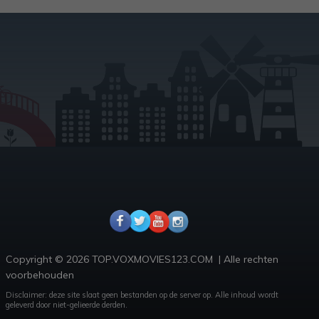
Copyright ©
2026 TOP.VOXMOVIES123.COM
|
Alle rechten
voorbehouden
Disclaimer: deze site slaat geen bestanden op de server op.
Alle inhoud wordt
geleverd door niet-gelieerde derden.