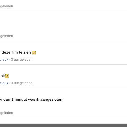
 geleden
 geleden
m deze film te zien
k leuk
· 3 uur geleden
ook
k leuk
· 3 uur geleden
r dan 1 minuut was ik aangesloten
 geleden