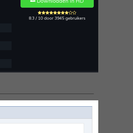
Downloaden in HD
8.3 / 10 door 3945 gebruikers