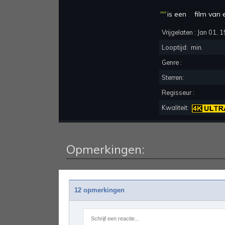
"
"
is een
film van
Vrijgelaten :
Jan 01, 
Looptijd:
min.
Genre :
Sterren:
Regisseur :
Kwaliteit:
Opmerkingen:
12 opmerkingen