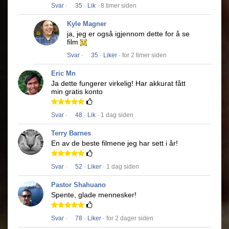
Svar
·
35
·
Lik
· 8 timer siden
Kyle Magner
ja, jeg er også igjennom dette for å se
film
Svar
·
35
·
Liker
· for 2 timer siden
Eric Mn
Ja dette fungerer virkelig!
Har akkurat fått
min gratis konto
Svar
·
48
·
Lik
· 1 dag siden
Terry Barnes
En av de beste filmene jeg har sett i år!
Svar
·
52
·
Liker
· 1 dag siden
Pastor Shahuano
Spente, glade mennesker!
Svar
·
78
·
Liker
· for 2 dager siden