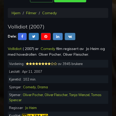
Hjem
Filmer
Comedy
Vollidiot
(
2007
)
Dele:
Vollidiot
(
2007
) er
Comedy
film regissert av
Jo Heim
og
med hovedrollen
Oliver Pocher, Oliver Fleischer
.
Vurdering :
av 3945 brukere
Løslatt :
Apr 11, 2007
Kjøretid:
102
min.
Sjanger :
Comedy
,
Drama
Stjerner :
Oliver Pocher
,
Oliver Fleischer
,
Tanja Wenzel
,
Tomas
Spencer
Regissør :
Jo Heim
Kvalitet: