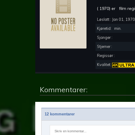
(
1970
) er
film reg
Løslatt :
Jan 01, 1970
Kjøretid:
min.
Sjanger :
Stjerner :
Regissør :
Kvalitet:
Kommentarer:
12 kommentarer