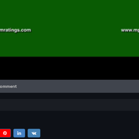
Video
omment