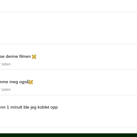
å se denne filmen
r siden
amme meg også
r siden
nn 1 minutt ble jeg koblet opp