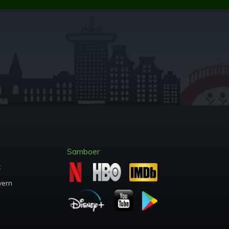
Samboer
t
vern