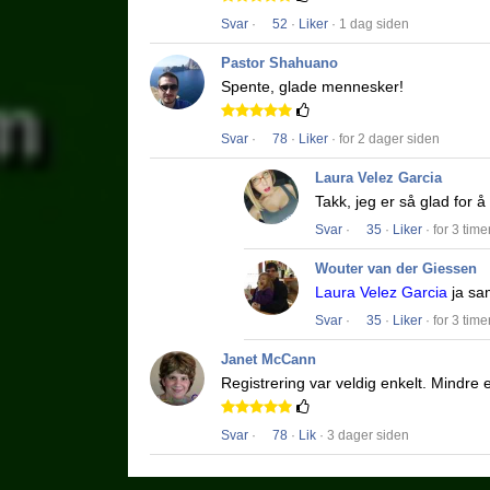
Svar
·
52
·
Liker
· 1 dag siden
Pastor Shahuano
Spente, glade mennesker!
Svar
·
78
·
Liker
· for 2 dager siden
Laura Velez Garcia
Takk, jeg er så glad for 
Svar
·
35
·
Liker
· for 3 time
Wouter van der Giessen
Laura Velez Garcia
ja s
Svar
·
35
·
Liker
· for 3 time
Janet McCann
Registrering var veldig enkelt.
Mindre e
Svar
·
78
·
Lik
· 3 dager siden