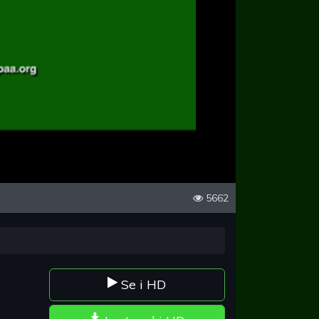
5662
Se i HD