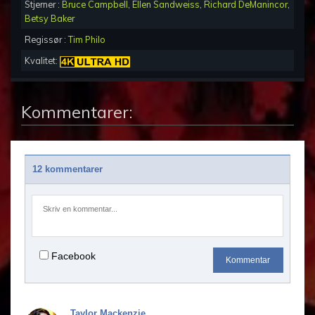
Stjerner :
Bruce Campbell
,
Ellen Sandweiss
,
Richard DeManincor
,
Betsy Baker
Regissør :
Tim Philo
Kvalitet:
Kommentarer:
12 kommentarer
Facebook
Kommentar
Taylor Mackenzie