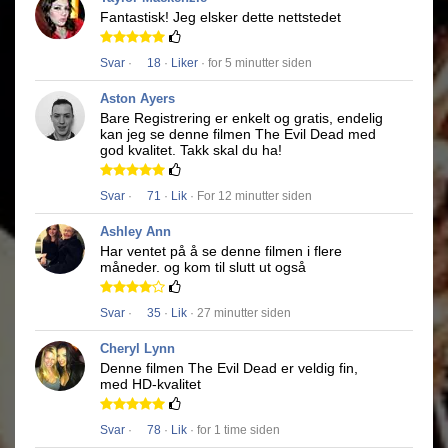
Fantastisk!
Jeg elsker dette nettstedet
Svar
·
18
·
Liker
· for 5 minutter siden
Aston Ayers
Bare Registrering er enkelt og gratis, endelig
kan jeg se denne filmen
The Evil Dead
med
god kvalitet.
Takk skal du ha!
Svar
·
71
·
Lik
· For 12 minutter siden
Ashley Ann
Har ventet på å se denne filmen i flere
måneder.
og kom til slutt ut også
Svar
·
35
·
Lik
· 27 minutter siden
Cheryl Lynn
Denne filmen
The Evil Dead
er veldig fin,
med HD-kvalitet
Svar
·
78
·
Lik
· for 1 time siden