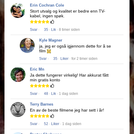
Erin Cochran Cole
Stort utvalg og kvalitet er bedre enn TV-
kabel, ingen spøk.
Svar
·
35
·
Lik
· 8 timer siden
Kyle Magner
ja, jeg er også igjennom dette for å se
film
Svar
·
35
·
Liker
· for 2 timer siden
Eric Mn
Ja dette fungerer virkelig!
Har akkurat fått
min gratis konto
Svar
·
48
·
Lik
· 1 dag siden
Terry Barnes
En av de beste filmene jeg har sett i år!
Svar
·
52
·
Liker
· 1 dag siden