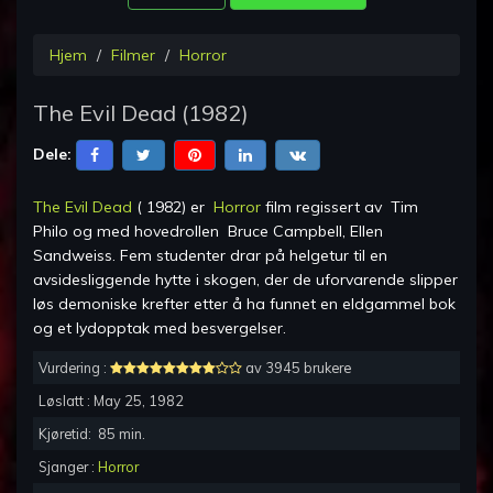
Hjem
Filmer
Horror
The Evil Dead
(
1982
)
Dele:
The Evil Dead
(
1982
) er
Horror
film regissert av
Tim
Philo
og med hovedrollen
Bruce Campbell, Ellen
Sandweiss
.
Fem studenter drar på helgetur til en
avsidesliggende hytte i skogen, der de uforvarende slipper
løs demoniske krefter etter å ha funnet en eldgammel bok
og et lydopptak med besvergelser.
Vurdering :
av 3945 brukere
Løslatt :
May 25, 1982
Kjøretid:
85
min.
Sjanger :
Horror