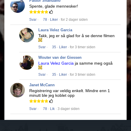
Pastor Shahuano
Spente, glade mennesker!
Svar
·
78
·
Liker
· for 2 dager siden
Laura Velez Garcia
Takk, jeg er så glad for å se denne filmen
Svar
·
35
·
Liker
· for 3 timer siden
Wouter van der Giessen
Laura Velez Garcia
ja samme meg også
Svar
·
35
·
Liker
· for 3 timer siden
Janet McCann
Registrering var veldig enkelt.
Mindre enn 1
minutt ble jeg koblet opp
Svar
·
78
·
Lik
· 3 dager siden