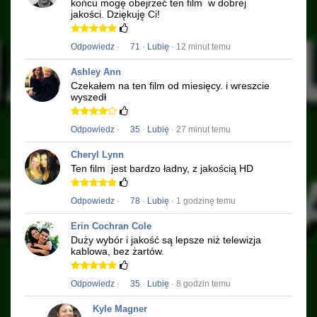
końcu mogę obejrzeć ten film
w dobrej
jakości.
Dziękuję Ci!
Odpowiedz
·
71
·
Lubię
· 12 minut temu
Ashley Ann
Czekałem na ten film od miesięcy.
i wreszcie
wyszedł
Odpowiedz
·
35
·
Lubię
· 27 minut temu
Cheryl Lynn
Ten film
jest bardzo ładny, z jakością HD
Odpowiedz
·
78
·
Lubię
· 1 godzinę temu
Erin Cochran Cole
Duży wybór i jakość są lepsze niż telewizja
kablowa, bez żartów.
Odpowiedz
·
35
·
Lubię
· 8 godzin temu
Kyle Magner