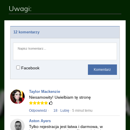
Uwagi:
12 komentarzy
Facebook
Komentarz
Taylor Mackenzie
Niesamowity!
Uwielbiam tę stronę
Odpowiedz
·
18
·
Lubię
· 5 minut temu
Aston Ayers
Tylko rejestracja jest łatwa i darmowa, w