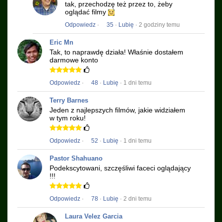
tak, przechodzę też przez to, żeby
oglądać filmy
Odpowiedz
·
35
·
Lubię
· 2 godziny temu
Eric Mn
Tak, to naprawdę działa!
Właśnie dostałem
darmowe konto
Odpowiedz
·
48
·
Lubię
· 1 dni temu
Terry Barnes
Jeden z najlepszych filmów, jakie widziałem
w tym roku!
Odpowiedz
·
52
·
Lubię
· 1 dni temu
Pastor Shahuano
Podekscytowani, szczęśliwi faceci oglądający
!!!
Odpowiedz
·
78
·
Lubię
· 2 dni temu
Laura Velez Garcia