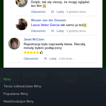
Dzięki, tak się cieszę, że mogę oglądać
ten film
Odpowiedz
·
35
·
Lubię
· 3 godziny temu
Wouter van der Giessen
Laura Velez Garcia
tak samo ja też
Odpowiedz
·
35
·
Lubię
· 3 godziny temu
Janet McCann
Rejestracja była naprawdę łatwa.
Niecałą
minutę byłem podłączony
Odpowiedz
·
78
·
Lubię
· 3 dni temu
Kino
Teraz odtwarzane filmy
Popularne filmy
Nadchodzące filmy