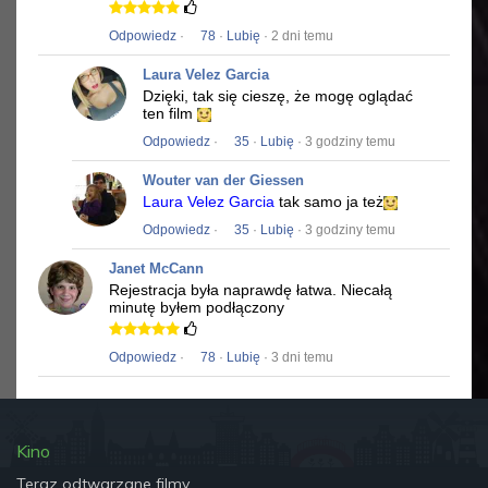
Odpowiedz
·
78
·
Lubię
· 2 dni temu
Laura Velez Garcia
Dzięki, tak się cieszę, że mogę oglądać
ten film
Odpowiedz
·
35
·
Lubię
· 3 godziny temu
Wouter van der Giessen
Laura Velez Garcia
tak samo ja też
Odpowiedz
·
35
·
Lubię
· 3 godziny temu
Janet McCann
Rejestracja była naprawdę łatwa.
Niecałą
minutę byłem podłączony
Odpowiedz
·
78
·
Lubię
· 3 dni temu
Kino
Teraz odtwarzane filmy