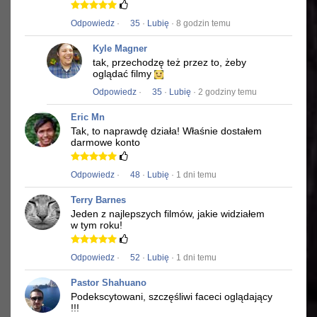
Odpowiedz
·
35
·
Lubię
· 8 godzin temu
Kyle Magner
tak, przechodzę też przez to, żeby
oglądać filmy
Odpowiedz
·
35
·
Lubię
· 2 godziny temu
Eric Mn
Tak, to naprawdę działa!
Właśnie dostałem
darmowe konto
Odpowiedz
·
48
·
Lubię
· 1 dni temu
Terry Barnes
Jeden z najlepszych filmów, jakie widziałem
w tym roku!
Odpowiedz
·
52
·
Lubię
· 1 dni temu
Pastor Shahuano
Podekscytowani, szczęśliwi faceci oglądający
!!!