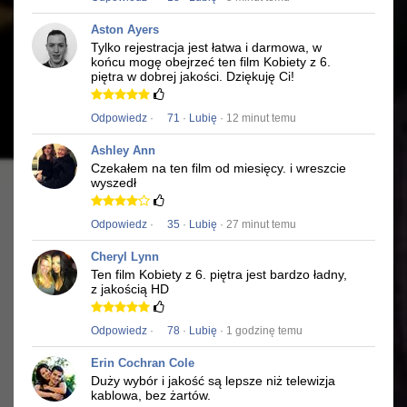
Aston Ayers
Tylko rejestracja jest łatwa i darmowa, w
końcu mogę obejrzeć ten film
Kobiety z 6.
piętra
w dobrej jakości.
Dziękuję Ci!
Odpowiedz
·
71
·
Lubię
· 12 minut temu
Ashley Ann
Czekałem na ten film od miesięcy.
i wreszcie
wyszedł
Odpowiedz
·
35
·
Lubię
· 27 minut temu
Cheryl Lynn
Ten film
Kobiety z 6. piętra
jest bardzo ładny,
z jakością HD
Odpowiedz
·
78
·
Lubię
· 1 godzinę temu
Erin Cochran Cole
Duży wybór i jakość są lepsze niż telewizja
kablowa, bez żartów.