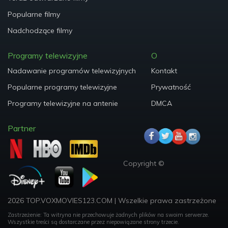
Popularne filmy
Nadchodzące filmy
Programy telewizyjne
O
Nadawanie programów telewizyjnych
Kontakt
Popularne programy telewizyjne
Prywatność
Programy telewizyjne na antenie
DMCA
Partner
Copyright ©
2026 TOP.VOXMOVIES123.COM
|
Wszelkie prawa zastrzeżone
Zastrzeżenie: Ta witryna nie przechowuje żadnych plików na swoim serwerze.
Wszystkie treści są dostarczane przez niepowiązane strony trzecie.