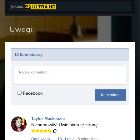
Jakość:
Uwagi:
12 komentarzy
Facebook
Komentarz
Taylor Mackenzie
Niesamowity!
Uwielbiam tę stronę
Odpowiedz
·
18
·
Lubię
· 5 minut temu