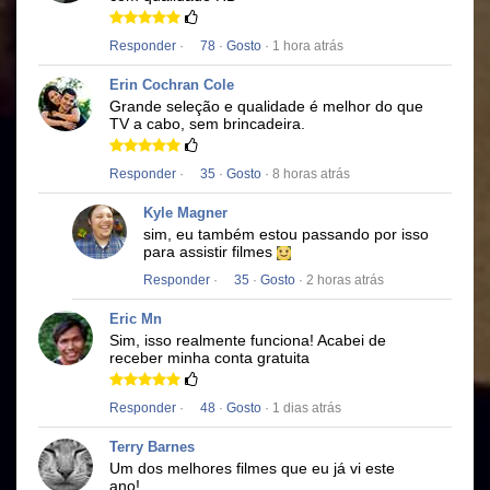
Responder
·
78
·
Gosto
· 1 hora atrás
Erin Cochran Cole
Grande seleção e qualidade é melhor do que
TV a cabo, sem brincadeira.
Responder
·
35
·
Gosto
· 8 horas atrás
Kyle Magner
sim, eu também estou passando por isso
para assistir filmes
Responder
·
35
·
Gosto
· 2 horas atrás
Eric Mn
Sim, isso realmente funciona!
Acabei de
receber minha conta gratuita
Responder
·
48
·
Gosto
· 1 dias atrás
Terry Barnes
Um dos melhores filmes que eu já vi este
ano!