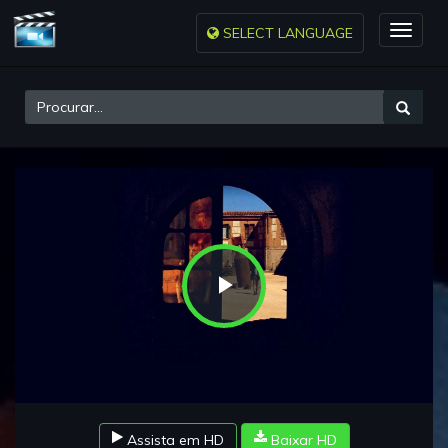
SELECT LANGUAGE
Toggle
naviga
Play
Video
Assista em HD
Baixar HD