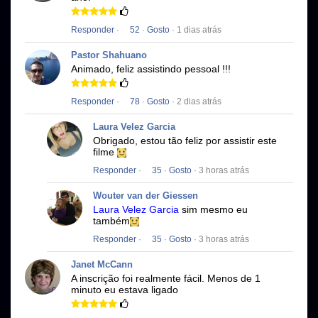
Responder
·
52
·
Gosto
· 1 dias atrás
Pastor Shahuano
Animado, feliz assistindo pessoal !!!
Responder
·
78
·
Gosto
· 2 dias atrás
Laura Velez Garcia
Obrigado, estou tão feliz por assistir este
filme
Responder
·
35
·
Gosto
· 3 horas atrás
Wouter van der Giessen
Laura Velez Garcia
sim mesmo eu
também
Responder
·
35
·
Gosto
· 3 horas atrás
Janet McCann
A inscrição foi realmente fácil.
Menos de 1
minuto eu estava ligado