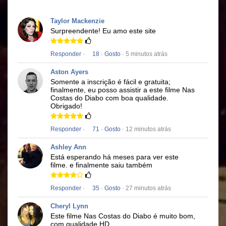
Taylor Mackenzie
Surpreendente!
Eu amo este site
Responder
·
18
·
Gosto
· 5 minutos atrás
Aston Ayers
Somente a inscrição é fácil e gratuita;
finalmente, eu posso assistir a este filme
Nas
Costas do Diabo
com boa qualidade.
Obrigado!
Responder
·
71
·
Gosto
· 12 minutos atrás
Ashley Ann
Está esperando há meses para ver este
filme.
e finalmente saiu também
Responder
·
35
·
Gosto
· 27 minutos atrás
Cheryl Lynn
Este filme
Nas Costas do Diabo
é muito bom,
com qualidade HD