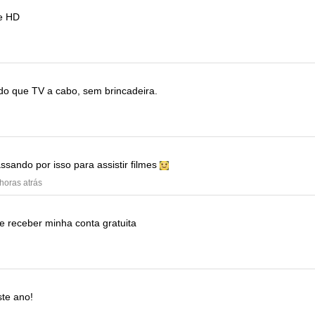
e HD
do que TV a cabo, sem brincadeira.
sando por isso para assistir filmes
 horas atrás
e receber minha conta gratuita
ste ano!