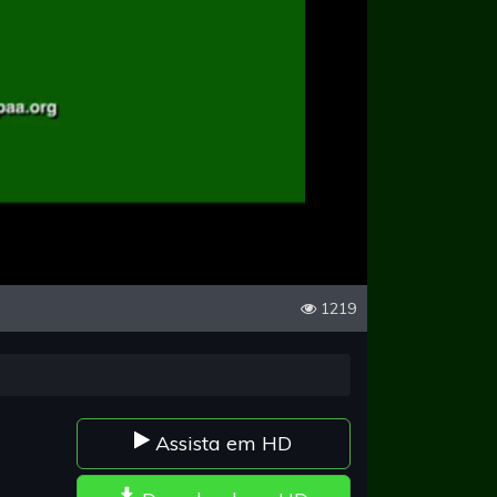
1219
Assista em HD