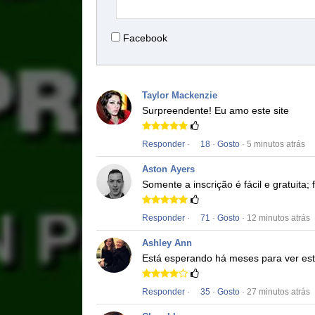
Facebook
Taylor Mackenzie
Surpreendente!
Eu amo este site
Responder
·
18
·
Gosto
· 5 minutos atrás
Aston Ayers
Somente a inscrição é fácil e gratuita; 
Responder
·
71
·
Gosto
· 12 minutos atrás
Ashley Ann
Está esperando há meses para ver est
Responder
·
35
·
Gosto
· 27 minutos atrás