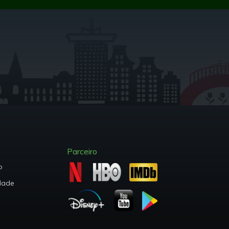
Parceiro
o
dade