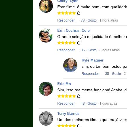
Cheryl Lynn
Este filme
é muito bom, com qualidad
Responder
·
78
·
Gosto
· 1 hora atrás
Erin Cochran Cole
Grande seleção e qualidade é melhor 
Responder
·
35
·
Gosto
· 8 horas atrás
Kyle Magner
sim, eu também estou pas
Responder
·
35
·
Gosto
· 2
Eric Mn
Sim, isso realmente funciona!
Acabei d
Responder
·
48
·
Gosto
· 1 dias atrás
Terry Barnes
Um dos melhores filmes que eu já vi e