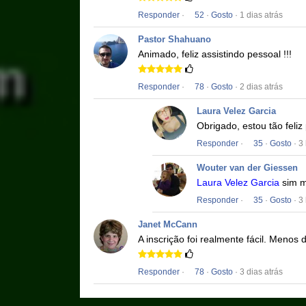
Responder
·
52
·
Gosto
· 1 dias atrás
Pastor Shahuano
Animado, feliz assistindo pessoal !!!
Responder
·
78
·
Gosto
· 2 dias atrás
Laura Velez Garcia
Obrigado, estou tão feliz 
Responder
·
35
·
Gosto
· 3
Wouter van der Giessen
Laura Velez Garcia
sim 
Responder
·
35
·
Gosto
· 3
Janet McCann
A inscrição foi realmente fácil.
Menos d
Responder
·
78
·
Gosto
· 3 dias atrás