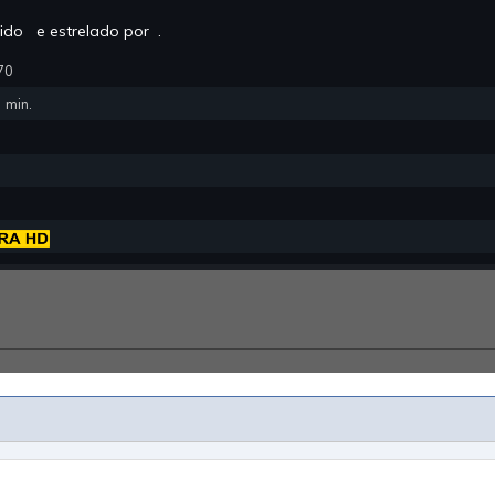
igido
e estrelado por
.
70
:
min.