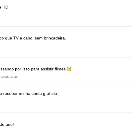
e HD
do que TV a cabo, sem brincadeira.
sando por isso para assistir filmes
 horas atrás
e receber minha conta gratuita
ste ano!