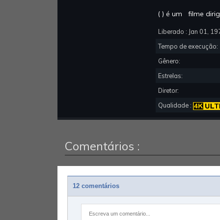
(
) é um
filme dir
Liberado :
Jan 01, 19
Tempo de execução
Gênero:
Estrelas:
Diretor:
Qualidade :
Comentários :
12 comentários