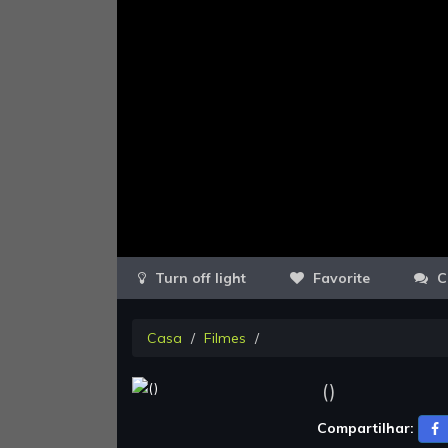
Favorite
C
Casa
Filmes
(
)
Compartilhar: