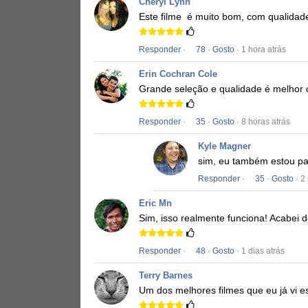
Cheryl Lynn
Este filme
é muito bom, com qualidad
Responder
·
78
·
Gosto
· 1 hora atrás
Erin Cochran Cole
Grande seleção e qualidade é melhor 
Responder
·
35
·
Gosto
· 8 horas atrás
Kyle Magner
sim, eu também estou pas
Responder
·
35
·
Gosto
· 2
Eric Mn
Sim, isso realmente funciona!
Acabei d
Responder
·
48
·
Gosto
· 1 dias atrás
Terry Barnes
Um dos melhores filmes que eu já vi e