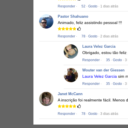
Responder
·
52
·
Gosto
· 1 dias atrás
Pastor Shahuano
Animado, feliz assistindo pessoal !!!
Responder
·
78
·
Gosto
· 2 dias atrás
Laura Velez Garcia
Obrigado, estou tão feliz 
Responder
·
35
·
Gosto
· 3
Wouter van der Giessen
Laura Velez Garcia
sim 
Responder
·
35
·
Gosto
· 3
Janet McCann
A inscrição foi realmente fácil.
Menos d
Responder
·
78
·
Gosto
· 3 dias atrás