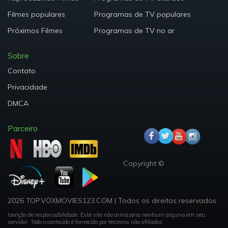
Filmes populares
Programas de TV populares
Próximos Filmes
Programas de TV no ar
Sobre
Contato
Privacidade
DMCA
Parceiro
Copyright ©
2026 TOP.VOXMOVIES123.COM
|
Todos os direitos reservados
Isenção de responsabilidade: Este site não armazena nenhum arquivo em seu
servidor.
Todo o conteúdo é fornecido por terceiros não afiliados.