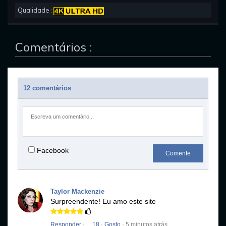
Qualidade :
Comentários :
12 comentários
Facebook
Comente
Taylor Mackenzie
Surpreendente!
Eu amo este site
Responder
·
18
·
Gosto
· 5 minutos atrás