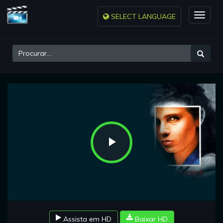
SELECT LANGUAGE
Toggle
naviga
Play
Video
Assista em HD
Baixar HD