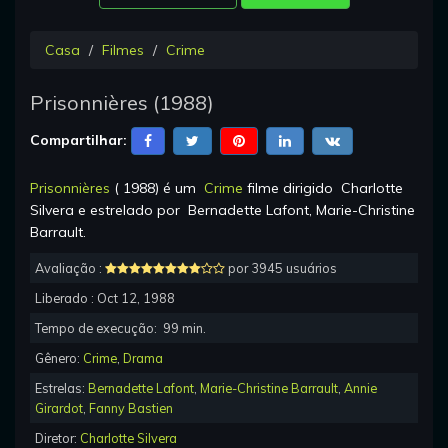
Casa
Filmes
Crime
Prisonnières
(
1988
)
Compartilhar:
Prisonnières
(
1988
) é um
Crime
filme dirigido
Charlotte
Silvera
e estrelado por
Bernadette Lafont, Marie-Christine
Barrault
.
Avaliação :
por 3945 usuários
Liberado :
Oct 12, 1988
Tempo de execução:
99
min.
Gênero:
Crime
,
Drama
Estrelas:
Bernadette Lafont
,
Marie-Christine Barrault
,
Annie
Girardot
,
Fanny Bastien
Diretor:
Charlotte Silvera