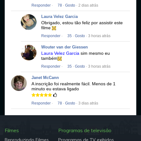
Responder
·
78
·
Gosto
· 2 dias atrás
Laura Velez Garcia
Obrigado, estou tão feliz por assistir este
filme
Responder
·
35
·
Gosto
· 3 horas atrás
Wouter van der Giessen
Laura Velez Garcia
sim mesmo eu
também
Responder
·
35
·
Gosto
· 3 horas atrás
Janet McCann
A inscrição foi realmente fácil.
Menos de 1
minuto eu estava ligado
Responder
·
78
·
Gosto
· 3 dias atrás
Filmes
Programas de televisão
Reproduzindo Filmes
Programas de TV exibidos