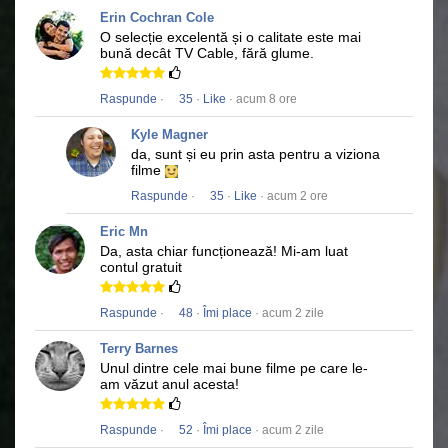
Erin Cochran Cole
O selecție excelentă și o calitate este mai
bună decât TV Cable, fără glume.
Raspunde
·
35
·
Like
· acum 8 ore
Kyle Magner
da, sunt și eu prin asta pentru a viziona
filme
Raspunde
·
35
·
Like
· acum 2 ore
Eric Mn
Da, asta chiar funcționează!
Mi-am luat
contul gratuit
Raspunde
·
48
·
Îmi place
· acum 2 zile
Terry Barnes
Unul dintre cele mai bune filme pe care le-
am văzut anul acesta!
Raspunde
·
52
·
Îmi place
· acum 2 zile