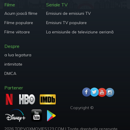
Filme
Seriale TV
Acum joacă filme
Emisiuni de emisiuni TV
Filme populare
Emisiuni TV populare
Filme viitoare
La emisiunile de televiziune aeriană
Despre
a lua legatura
intimitate
DMCA
Partener
Copyright ©
2026 TOP.VOXMOVIES123.COM
|
Toate drepturile rezervate