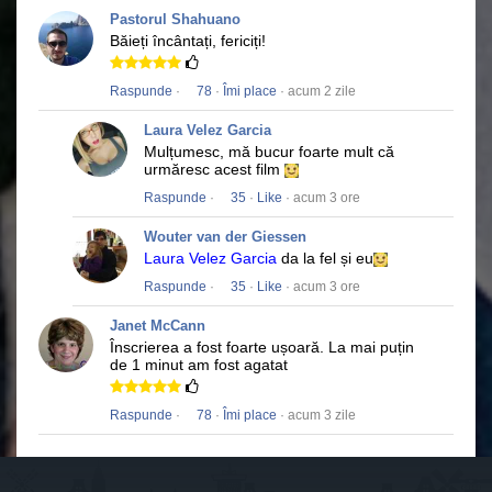
Pastorul Shahuano
Băieți încântați, fericiți!
Raspunde
·
78
·
Îmi place
· acum 2 zile
Laura Velez Garcia
Mulțumesc, mă bucur foarte mult că
urmăresc acest film
Raspunde
·
35
·
Like
· acum 3 ore
Wouter van der Giessen
Laura Velez Garcia
da la fel și eu
Raspunde
·
35
·
Like
· acum 3 ore
Janet McCann
Înscrierea a fost foarte ușoară.
La mai puțin
de 1 minut am fost agatat
Raspunde
·
78
·
Îmi place
· acum 3 zile