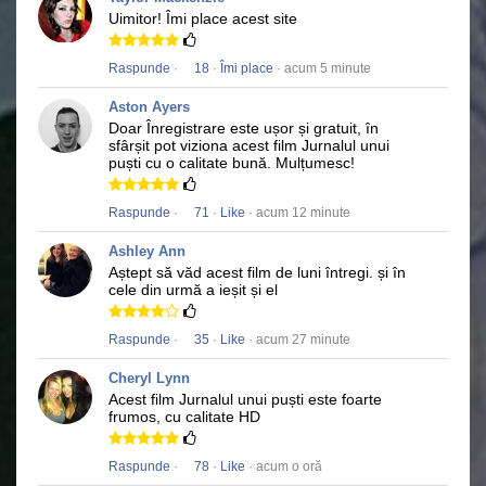
Uimitor!
Îmi place acest site
Raspunde
·
18
·
Îmi place
· acum 5 minute
Aston Ayers
Doar Înregistrare este ușor și gratuit, în
sfârșit pot viziona acest film
Jurnalul unui
puști
cu o calitate bună.
Mulțumesc!
Raspunde
·
71
·
Like
· acum 12 minute
Ashley Ann
Aștept să văd acest film de luni întregi.
și în
cele din urmă a ieșit și el
Raspunde
·
35
·
Like
· acum 27 minute
Cheryl Lynn
Acest film
Jurnalul unui puști
este foarte
frumos, cu calitate HD
Raspunde
·
78
·
Like
· acum o oră