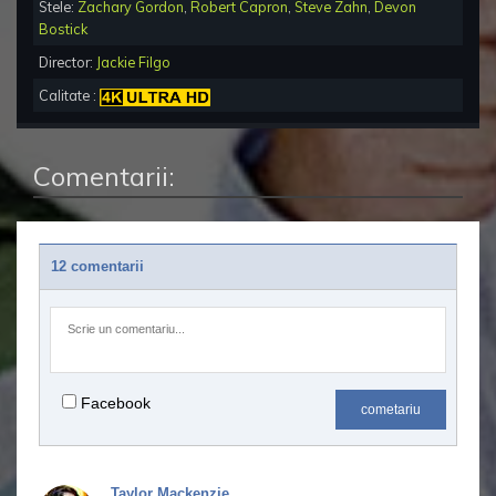
Stele:
Zachary Gordon
,
Robert Capron
,
Steve Zahn
,
Devon
Bostick
Director:
Jackie Filgo
Calitate :
Comentarii:
12 comentarii
Facebook
cometariu
Taylor Mackenzie