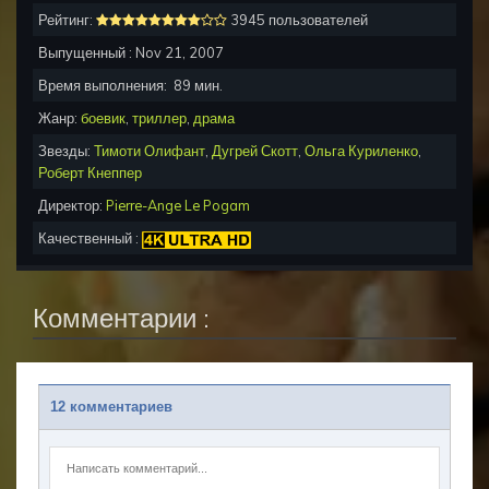
Рейтинг:
3945 пользователей
Выпущенный :
Nov 21, 2007
Время выполнения:
89
мин.
Жанр:
боевик
,
триллер
,
драма
Звезды:
Тимоти Олифант
,
Дугрей Скотт
,
Ольга Куриленко
,
Роберт Кнеппер
Директор:
Pierre-Ange Le Pogam
Качественный :
Комментарии :
12 комментариев