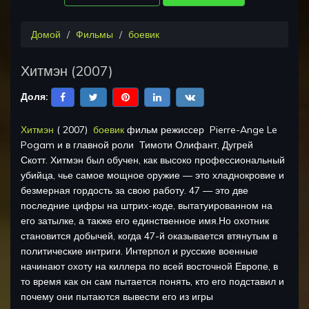
Домой
Фильмы
боевик
Хитмэн
(
2007
)
Доля:
Хитмэн
(
2007
)
боевик
фильм режиссер
Pierre-Ange Le
Pogam
и в главной роли
Тимоти Олифант, Дугрей
Скотт
.
Хитмэн был обучен, как высоко профессиональный
убийца, чье самое мощное оружие — это хладнокровие и
безмерная гордость за свою работу. 47 — это две
последние цифры на штрих-коде, вытатуированном на
его затылке, а также его единственное имя.Но охотник
становится добычей, когда 47-й оказывается втянутым в
политические интриги. Интерпол и русские военные
начинают охоту на киллера по всей восточной Европе, в
то время как он сам пытается понять, кто его подставил и
почему они пытаются вывести его из игры