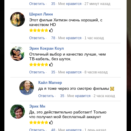
Ответить
·
35
· Мне
нравится
· 27 минут назад
Шерил Линн
Этот фильм
Хитмэн
очень хороший, с
качеством HD
Ответить
·
78
· Мне
нравится
· 1 час назад
Эрин Кокран Коул
Отличный выбор и качество лучше, чем
ТВ-кабель, без шуток.
Ответить
·
35
· Мне
нравится
· 8 часов назад
Кайл Магнер
да я тоже через это смотрю фильмы
Ответить
·
35
· Мне
нравится
· 2 часа назад
Эрик Мн
Да, это действительно работает!
Только
что получил мой бесплатный аккаунт
Ответить
·
48
· Мне
нравится
· 1 день назад