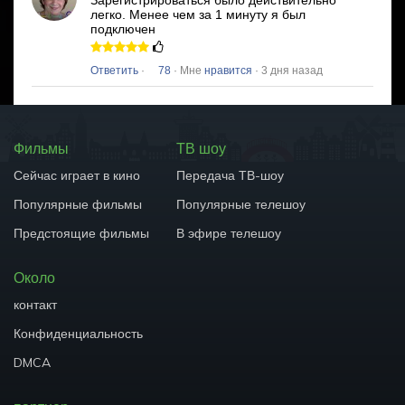
Зарегистрироваться было действительно
легко.
Менее чем за 1 минуту я был
подключен
Ответить
·
78
· Мне
нравится
· 3 дня назад
Фильмы
ТВ шоу
Сейчас играет в кино
Передача ТВ-шоу
Популярные фильмы
Популярные телешоу
Предстоящие фильмы
В эфире телешоу
Около
контакт
Конфиденциальность
DMCA