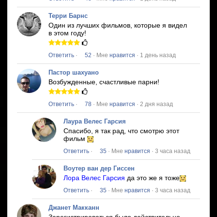
Терри Барнс
Один из лучших фильмов, которые я видел
в этом году!
Ответить
·
52
· Мне
нравится
· 1 день назад
Пастор шахуано
Возбужденные, счастливые парни!
Ответить
·
78
· Мне
нравится
· 2 дня назад
Лаура Велес Гарсия
Спасибо, я так рад, что смотрю этот
фильм
Ответить
·
35
· Мне
нравится
· 3 часа назад
Воутер ван дер Гиссен
Лора Велес Гарсия
да это же я тоже
Ответить
·
35
· Мне
нравится
· 3 часа назад
Джанет Макканн