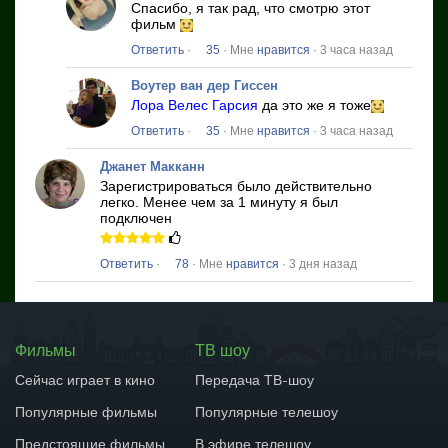
Спасибо, я так рад, что смотрю этот
фильм
Ответить
·
35
· Мне
нравится
· 3 часа назад
Воутер ван дер Гиссен
Лора Велес Гарсия
да это же я тоже
Ответить
·
35
· Мне
нравится
· 3 часа назад
Джанет Макканн
Зарегистрироваться было действительно
легко.
Менее чем за 1 минуту я был
подключен
Ответить
·
78
· Мне
нравится
· 3 дня назад
Фильмы
ТВ шоу
Сейчас играет в кино
Передача ТВ-шоу
Популярные фильмы
Популярные телешоу
Предстоящие фильмы
В эфире телешоу