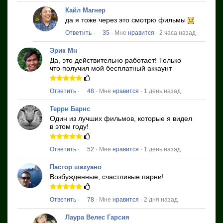
Кайл Магнер
да я тоже через это смотрю фильмы
Ответить
·
35
· Мне
нравится
· 2 часа назад
Эрик Мн
Да, это действительно работает!
Только
что получил мой бесплатный аккаунт
Ответить
·
48
· Мне
нравится
· 1 день назад
Терри Барнс
Один из лучших фильмов, которые я видел
в этом году!
Ответить
·
52
· Мне
нравится
· 1 день назад
Пастор шахуано
Возбужденные, счастливые парни!
Ответить
·
78
· Мне
нравится
· 2 дня назад
Лаура Велес Гарсия