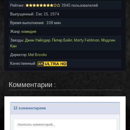
Рейтинг:
3945 пользователей
Выпущенный :
Dec 15, 1974
Время выполнения:
108
мин.
Жанр:
комедия
Звезды:
Джин Уайлдер
,
Питер Бойл
,
Marty Feldman
,
Мэдлин
Кан
Директор:
Mel Brooks
Качественный :
Комментарии :
12 комментариев