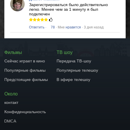
Зарегистрироваться было действительно
легко.
Менее чем за 1 минуту я был
подключен
Ответить
·
78
· Мне
нравится
· 3 дня назад
Фильмы
ТВ шоу
Сейчас играет в кино
Передача ТВ-шоу
Популярные фильмы
Популярные телешоу
Предстоящие фильмы
В эфире телешоу
Около
контакт
Конфиденциальность
DMCA