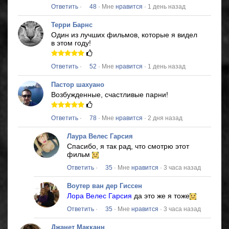
Ответить
·
48
· Мне
нравится
· 1 день назад
Терри Барнс
Один из лучших фильмов, которые я видел
в этом году!
Ответить
·
52
· Мне
нравится
· 1 день назад
Пастор шахуано
Возбужденные, счастливые парни!
Ответить
·
78
· Мне
нравится
· 2 дня назад
Лаура Велес Гарсия
Спасибо, я так рад, что смотрю этот
фильм
Ответить
·
35
· Мне
нравится
· 3 часа назад
Воутер ван дер Гиссен
Лора Велес Гарсия
да это же я тоже
Ответить
·
35
· Мне
нравится
· 3 часа назад
Джанет Макканн