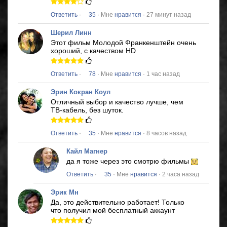
Ответить
·
35
· Мне
нравится
· 27 минут назад
Шерил Линн
Этот фильм
Молодой Франкенштейн
очень
хороший, с качеством HD
Ответить
·
78
· Мне
нравится
· 1 час назад
Эрин Кокран Коул
Отличный выбор и качество лучше, чем
ТВ-кабель, без шуток.
Ответить
·
35
· Мне
нравится
· 8 часов назад
Кайл Магнер
да я тоже через это смотрю фильмы
Ответить
·
35
· Мне
нравится
· 2 часа назад
Эрик Мн
Да, это действительно работает!
Только
что получил мой бесплатный аккаунт