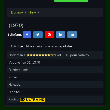
Domov
filmy
(
1970
)
Zdieľam:
(
1970
) je
film v réžii
a v hlavnej úlohe
.
Hodnotenie:
od 3945 používateľov
Vydané:
Jan 01, 1970
Runtime:
min.
Žáner:
Hviezdy:
Riaditeľ:
Kvalita: