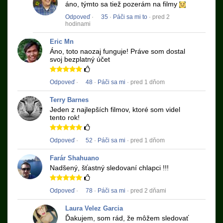
áno, týmto sa tiež pozerám na filmy
Odpoveď
·
35
·
Páči sa mi to
· pred 2
hodinami
Eric Mn
Áno, toto naozaj funguje!
Práve som dostal
svoj bezplatný účet
Odpoveď
·
48
·
Páči sa mi
· pred 1 dňom
Terry Barnes
Jeden z najlepších filmov, ktoré som videl
tento rok!
Odpoveď
·
52
·
Páči sa mi
· pred 1 dňom
Farár Shahuano
Nadšený, šťastný sledovaní chlapci !!!
Odpoveď
·
78
·
Páči sa mi
· pred 2 dňami
Laura Velez Garcia
Ďakujem, som rád, že môžem sledovať