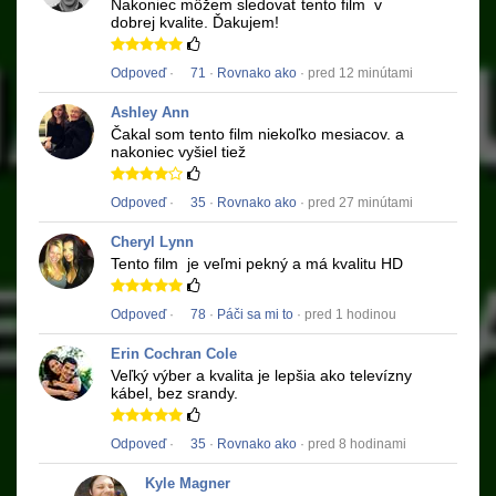
Nakoniec môžem sledovať tento film
v
dobrej kvalite.
Ďakujem!
Odpoveď
·
71
·
Rovnako ako
· pred 12 minútami
Ashley Ann
Čakal som tento film niekoľko mesiacov.
a
nakoniec vyšiel tiež
Odpoveď
·
35
·
Rovnako ako
· pred 27 minútami
Cheryl Lynn
Tento film
je veľmi pekný a má kvalitu HD
Odpoveď
·
78
·
Páči sa mi to
· pred 1 hodinou
Erin Cochran Cole
Veľký výber a kvalita je lepšia ako televízny
kábel, bez srandy.
Odpoveď
·
35
·
Rovnako ako
· pred 8 hodinami
Kyle Magner