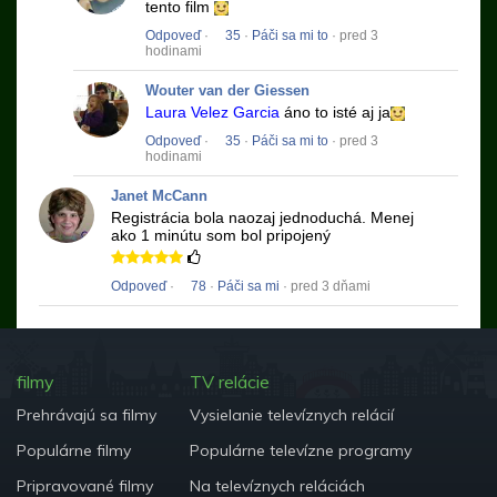
tento film
Odpoveď
·
35
·
Páči sa mi to
· pred 3
hodinami
Wouter van der Giessen
Laura Velez Garcia
áno to isté aj ja
Odpoveď
·
35
·
Páči sa mi to
· pred 3
hodinami
Janet McCann
Registrácia bola naozaj jednoduchá.
Menej
ako 1 minútu som bol pripojený
Odpoveď
·
78
·
Páči sa mi
· pred 3 dňami
filmy
TV relácie
Prehrávajú sa filmy
Vysielanie televíznych relácií
Populárne filmy
Populárne televízne programy
Pripravované filmy
Na televíznych reláciách