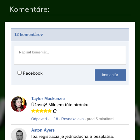
Komentáre:
12 komentárov
Facebook
komentár
Taylor Mackenzie
Úžasný!
Milujem túto stránku
Odpoveď
·
18
·
Rovnako ako
· pred 5 minútami
Aston Ayers
Iba registrácia je jednoduchá a bezplatná.