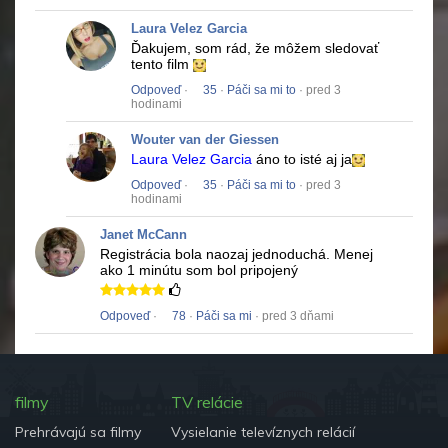
Laura Velez Garcia
Ďakujem, som rád, že môžem sledovať
tento film
Odpoveď
·
35
·
Páči sa mi to
· pred 3
hodinami
Wouter van der Giessen
Laura Velez Garcia
áno to isté aj ja
Odpoveď
·
35
·
Páči sa mi to
· pred 3
hodinami
Janet McCann
Registrácia bola naozaj jednoduchá.
Menej
ako 1 minútu som bol pripojený
Odpoveď
·
78
·
Páči sa mi
· pred 3 dňami
filmy
TV relácie
Prehrávajú sa filmy
Vysielanie televíznych relácií