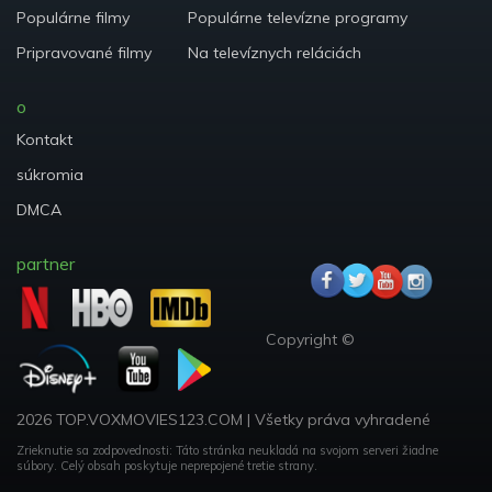
Populárne filmy
Populárne televízne programy
Pripravované filmy
Na televíznych reláciách
o
Kontakt
súkromia
DMCA
partner
Copyright ©
2026 TOP.VOXMOVIES123.COM
|
Všetky práva vyhradené
Zrieknutie sa zodpovednosti: Táto stránka neukladá na svojom serveri žiadne
súbory.
Celý obsah poskytuje neprepojené tretie strany.