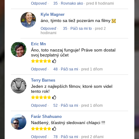
Odpoveď
·
35
·
Rovnako ako
· pred 8 hodinami
Kyle Magner
áno, týmto sa tiež pozerám na filmy
Odpoveď
·
35
·
Páči sa mi to
· pred 2
hodinami
Eric Mn
Áno, toto naozaj funguje!
Práve som dostal
svoj bezplatný účet
Odpoveď
·
48
·
Páči sa mi
· pred 1 dňom
Terry Barnes
Jeden z najlepších filmov, ktoré som videl
tento rok!
Odpoveď
·
52
·
Páči sa mi
· pred 1 dňom
Farár Shahuano
Nadšený, šťastný sledovaní chlapci !!!
Odpoveď
·
78
·
Páči sa mi
· pred 2 dňami