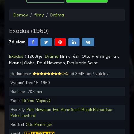
Domov
filmy
Dráma
Exodus
(
1960
)
Zdieľam:
Exodus
(
1960
) je
Dráma
film v réžii
Otto Preminger
a v
hlavnej úlohe
Paul Newman, Eva Marie Saint
.
Hodnotenie:
od 3945 používateľov
Vydané:
Dec 15, 1960
Runtime:
208
min.
Žáner:
Dráma
,
Vojnový
Hviezdy:
Paul Newman
,
Eva Marie Saint
,
Ralph Richardson
,
Peter Lawford
Riaditeľ:
Otto Preminger
Kvalita: