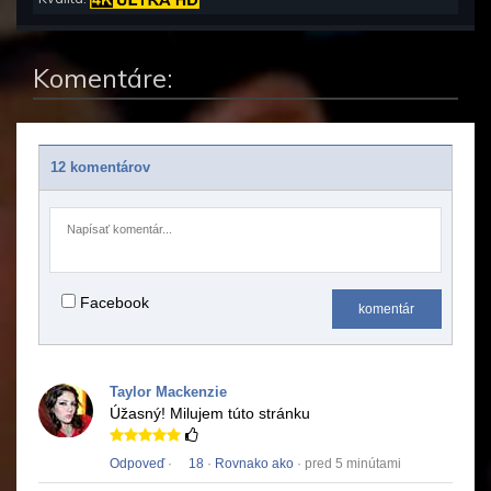
Komentáre:
12 komentárov
Facebook
komentár
Taylor Mackenzie
Úžasný!
Milujem túto stránku
Odpoveď
·
18
·
Rovnako ako
· pred 5 minútami