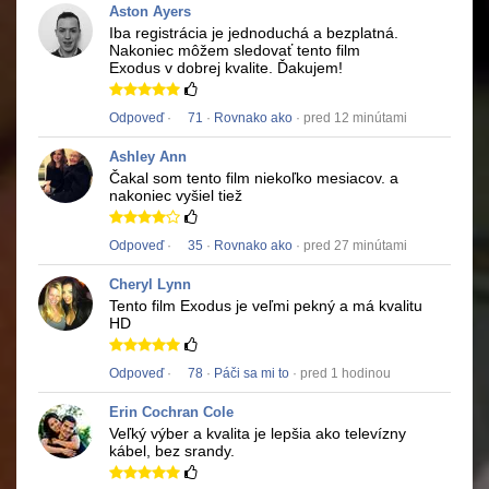
Aston Ayers
Iba registrácia je jednoduchá a bezplatná.
Nakoniec môžem sledovať tento film
Exodus
v dobrej kvalite.
Ďakujem!
Odpoveď
·
71
·
Rovnako ako
· pred 12 minútami
Ashley Ann
Čakal som tento film niekoľko mesiacov.
a
nakoniec vyšiel tiež
Odpoveď
·
35
·
Rovnako ako
· pred 27 minútami
Cheryl Lynn
Tento film
Exodus
je veľmi pekný a má kvalitu
HD
Odpoveď
·
78
·
Páči sa mi to
· pred 1 hodinou
Erin Cochran Cole
Veľký výber a kvalita je lepšia ako televízny
kábel, bez srandy.